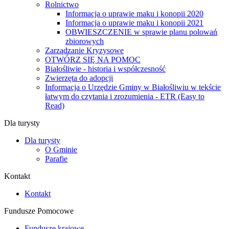
Rolnictwo
Informacja o uprawie maku i konopii 2020
Informacja o uprawie maku i konopii 2021
OBWIESZCZENIE w sprawie planu polowań
zbiorowych
Zarządzanie Kryzysowe
OTWÓRZ SIĘ NA POMOC
Białośliwie - historia i współczesność
Zwierzęta do adopcji
Informacja o Urzędzie Gminy w Białośliwiu w tekście
łatwym do czytania i zrozumienia - ETR (Easy to
Read)
Dla turysty
Dla turysty
O Gminie
Parafie
Kontakt
Kontakt
Fundusze Pomocowe
Fundusze krajowe