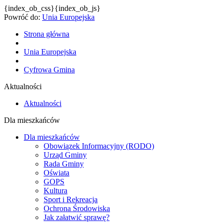
{index_ob_css}{index_ob_js}
Powróć do:
Unia Europejska
Strona główna
Unia Europejska
Cyfrowa Gmina
Aktualności
Aktualności
Dla mieszkańców
Dla mieszkańców
Obowiązek Informacyjny (RODO)
Urząd Gminy
Rada Gminy
Oświata
GOPS
Kultura
Sport i Rekreacja
Ochrona Środowiska
Jak załatwić sprawę?