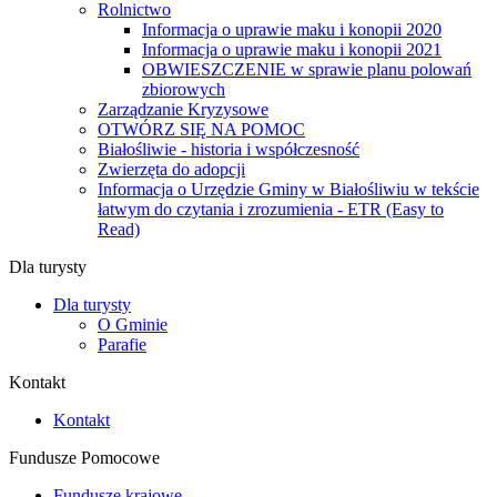
Rolnictwo
Informacja o uprawie maku i konopii 2020
Informacja o uprawie maku i konopii 2021
OBWIESZCZENIE w sprawie planu polowań
zbiorowych
Zarządzanie Kryzysowe
OTWÓRZ SIĘ NA POMOC
Białośliwie - historia i współczesność
Zwierzęta do adopcji
Informacja o Urzędzie Gminy w Białośliwiu w tekście
łatwym do czytania i zrozumienia - ETR (Easy to
Read)
Dla turysty
Dla turysty
O Gminie
Parafie
Kontakt
Kontakt
Fundusze Pomocowe
Fundusze krajowe