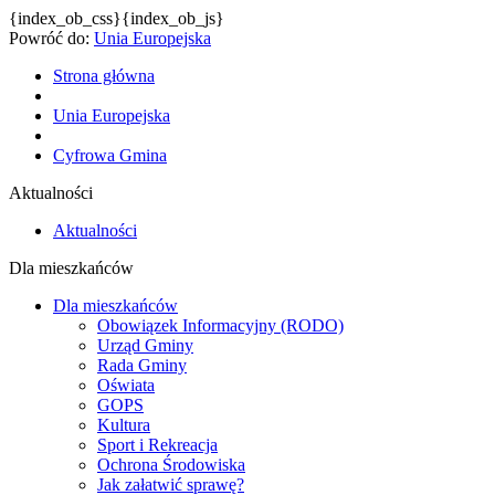
{index_ob_css}{index_ob_js}
Powróć do:
Unia Europejska
Strona główna
Unia Europejska
Cyfrowa Gmina
Aktualności
Aktualności
Dla mieszkańców
Dla mieszkańców
Obowiązek Informacyjny (RODO)
Urząd Gminy
Rada Gminy
Oświata
GOPS
Kultura
Sport i Rekreacja
Ochrona Środowiska
Jak załatwić sprawę?