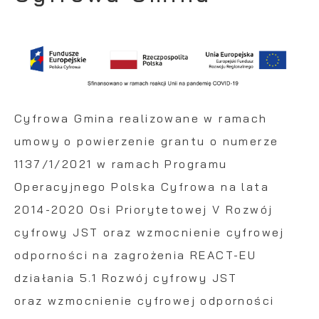
przez Ciebie działania w celu m.in.
dostosowania Twoich ustawień preferencji
Funkcjonalne i personalizacyjne
prywatności, logowania czy wypełniania
formularzy. Dzięki plikom cookies strona, z
Tego typu pliki cookies umożliwiają stronie
której korzystasz, może działać bez zakłóceń.
internetowej zapamiętanie wprowadzonych
przez Ciebie ustawień oraz personalizację
Cyfrowa Gmina realizowane w ramach
określonych funkcjonalności czy
umowy o powierzenie grantu o numerze
prezentowanych treści.
1137/1/2021 w ramach Programu
Dzięki tym plikom cookies możemy zapewnić Ci
Więcej
Operacyjnego Polska Cyfrowa na lata
większy komfort korzystania z funkcjonalności
2014-2020 Osi Priorytetowej V Rozwój
naszej strony poprzez dopasowanie jej do
cyfrowy JST oraz wzmocnienie cyfrowej
Analityczne
Twoich indywidualnych preferencji. Wyrażenie
odporności na zagrożenia REACT-EU
zgody na funkcjonalne i personalizacyjne pliki
Analityczne pliki cookies pomagają nam
cookies gwarantuje dostępność większej ilości
działania 5.1 Rozwój cyfrowy JST
rozwijać się i dostosowywać do Twoich
funkcji na stronie.
potrzeb.
oraz wzmocnienie cyfrowej odporności