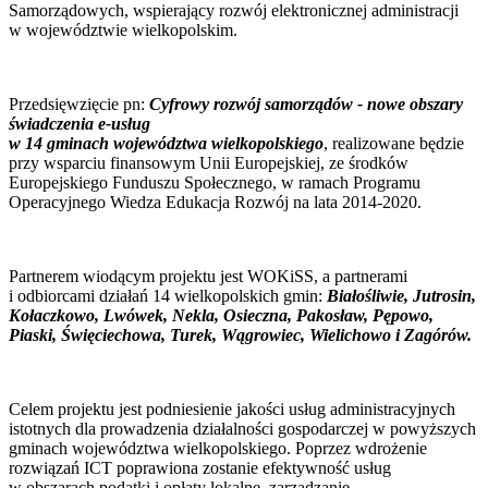
Samorządowych, wspierający rozwój elektronicznej administracji
w województwie wielkopolskim.
Przedsięwzięcie pn:
Cyfrowy rozwój samorządów - nowe obszary
świadczenia e-usług
w 14 gminach województwa wielkopolskiego
, realizowane będzie
przy wsparciu finansowym Unii Europejskiej, ze środków
Europejskiego Funduszu Społecznego, w ramach Programu
Operacyjnego Wiedza Edukacja Rozwój na lata 2014-2020.
Partnerem wiodącym projektu jest WOKiSS, a partnerami
i odbiorcami działań 14 wielkopolskich gmin:
Białośliwie, Jutrosin,
Kołaczkowo, Lwówek, Nekla, Osieczna, Pakosław, Pępowo,
Piaski, Święciechowa, Turek, Wągrowiec, Wielichowo i Zagórów.
Celem projektu jest podniesienie jakości usług administracyjnych
istotnych dla prowadzenia działalności gospodarczej w powyższych
gminach województwa wielkopolskiego. Poprzez wdrożenie
rozwiązań ICT poprawiona zostanie efektywność usług
w obszarach podatki i opłaty lokalne, zarządzanie