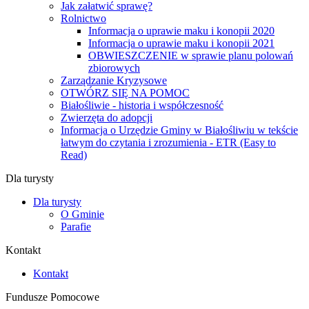
Jak załatwić sprawę?
Rolnictwo
Informacja o uprawie maku i konopii 2020
Informacja o uprawie maku i konopii 2021
OBWIESZCZENIE w sprawie planu polowań
zbiorowych
Zarządzanie Kryzysowe
OTWÓRZ SIĘ NA POMOC
Białośliwie - historia i współczesność
Zwierzęta do adopcji
Informacja o Urzędzie Gminy w Białośliwiu w tekście
łatwym do czytania i zrozumienia - ETR (Easy to
Read)
Dla turysty
Dla turysty
O Gminie
Parafie
Kontakt
Kontakt
Fundusze Pomocowe