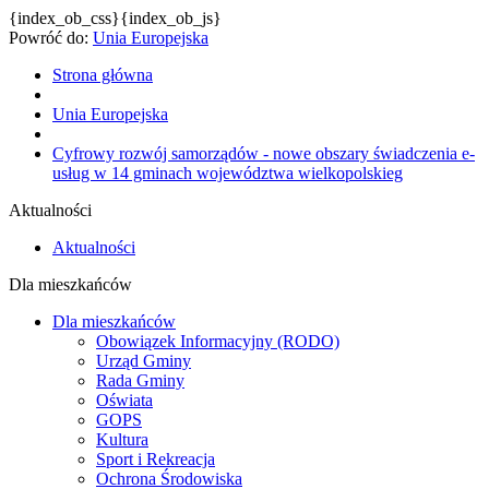
{index_ob_css}{index_ob_js}
Powróć do:
Unia Europejska
Strona główna
Unia Europejska
Cyfrowy rozwój samorządów - nowe obszary świadczenia e-
usług w 14 gminach województwa wielkopolskieg
Aktualności
Aktualności
Dla mieszkańców
Dla mieszkańców
Obowiązek Informacyjny (RODO)
Urząd Gminy
Rada Gminy
Oświata
GOPS
Kultura
Sport i Rekreacja
Ochrona Środowiska