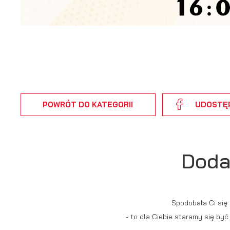
An
po
Co
Wi
wi
s
w
R
pr
Dz
co
POWRÓT
DO KATEGORII
UDOSTĘ
ak
Pr
Wi
p
pr
Doda
po
us
p
Spodobała Ci się
- to dla Ciebie staramy się by