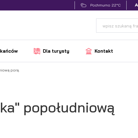
22°C
Pochmurno
zkańców
Dla turysty
Kontakt
iową porą.
ka" popołudniową