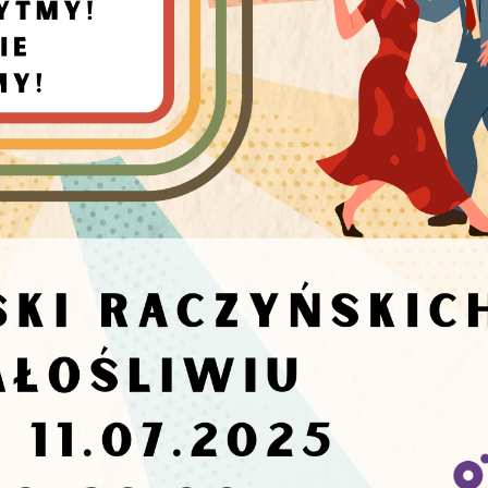
zanujemy Twoją prywatność. Możesz zmienić ustawienia cookies lub zaakceptow
e wszystkie. W dowolnym momencie możesz dokonać zmiany swoich ustawień.
iezbędne
ezbędne pliki cookies służą do prawidłowego funkcjonowania strony internetowej
ożliwiają Ci komfortowe korzystanie z oferowanych przez nas usług.
iki cookies odpowiadają na podejmowane przez Ciebie działania w celu m.in.
ęcej
stosowania Twoich ustawień preferencji prywatności, logowania czy wypełniania
rmularzy. Dzięki plikom cookies strona, z której korzystasz, może działać bez
kłóceń.
unkcjonalne i personalizacyjne
go typu pliki cookies umożliwiają stronie internetowej zapamiętanie
rowadzonych przez Ciebie ustawień oraz personalizację określonych
ZAPISZ WYBRANE
nkcjonalności czy prezentowanych treści.
ięki tym plikom cookies możemy zapewnić Ci większy komfort korzystania z
ęcej
ZEZWÓL NA WSZYSTKIE
nkcjonalności naszej strony poprzez dopasowanie jej do Twoich indywidualnych
eferencji. Wyrażenie zgody na funkcjonalne i personalizacyjne pliki cookies
arantuje dostępność większej ilości funkcji na stronie.
nalityczne