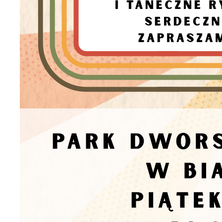
S
j
N
Ni
um
Pl
Wi
do
fo
za
F
Te
wp
fu
Dz
Wi
fu
pr
gw
A