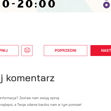
alityczne pliki cookies pomagają nam rozwijać się i dostosowywać do Twoich
trzeb.
okies analityczne pozwalają na uzyskanie informacji w zakresie wykorzystywani
ęcej
tryny internetowej, miejsca oraz częstotliwości, z jaką odwiedzane są nasze
erwisy www. Dane pozwalają nam na ocenę naszych serwisów internetowych pod
zględem ich popularności wśród użytkowników. Zgromadzone informacje są
eklamowe
zetwarzane w formie zanonimizowanej. Wyrażenie zgody na analityczne pliki
ięki reklamowym plikom cookies prezentujemy Ci najciekawsze informacje i
okies gwarantuje dostępność wszystkich funkcjonalności.
PNIJ
POPRZEDNI
NAS
tualności na stronach naszych partnerów.
omocyjne pliki cookies służą do prezentowania Ci naszych komunikatów na
ęcej
odstawie analizy Twoich upodobań oraz Twoich zwyczajów dotyczących
zeglądanej witryny internetowej. Treści promocyjne mogą pojawić się na stronac
j komentarz
dmiotów trzecich lub firm będących naszymi partnerami oraz innych dostawców
ług. Firmy te działają w charakterze pośredników prezentujących nasze treści w
ostaci wiadomości, ofert, komunikatów mediów społecznościowych.
 informacja? Zostaw nam swoją opinię
ć najlepsi, a Twoje zdanie bardzo nam w tym pomoże!