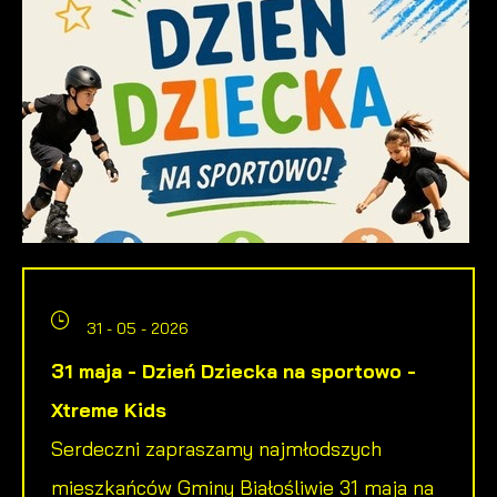
31 - 05 - 2026
31 maja - Dzień Dziecka na sportowo -
Xtreme Kids
Serdeczni zapraszamy najmłodszych
mieszkańców Gminy Białośliwie 31 maja na