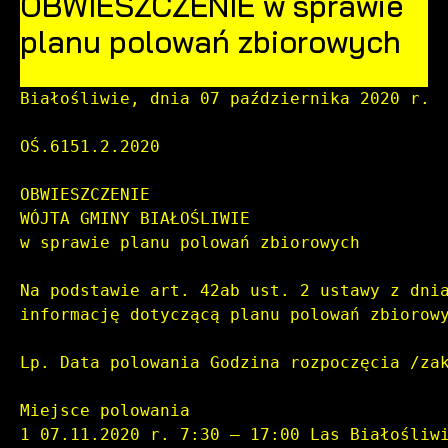
OBWIESZCZENIE w sprawie
Funkcjonalne i personalizacyjne
planu polowań zbiorowych
Tego typu pliki cookies umożliwiają stronie internetowej zapa
Białośliwie, dnia 07 października 2020 r.
Dzięki tym plikom cookies możemy zapewnić Ci większy komfort 
Więcej
większej ilości funkcji na stronie.
OŚ.6151.2.2020
Analityczne
OBWIESZCZENIE
Analityczne pliki cookies pomagają nam rozwijać się i dostoso
WÓJTA GMINY BIAŁOŚLIWIE
w sprawie planu polowań zbiorowych
Cookies analityczne pozwalają na uzyskanie informacji w zakr
Więcej
popularności wśród użytkowników. Zgromadzone informacje są p
Na podstawie art. 42ab ust. 2 ustawy z dni
informację dotyczącą planu polowań zbiorow
Reklamowe
Lp. Data polowania Godzina rozpoczęcia /za
Dzięki reklamowym plikom cookies prezentujemy Ci najciekawsze
Miejsce polowania 
Promocyjne pliki cookies służą do prezentowania Ci naszych ko
Więcej
będących naszymi partnerami oraz innych dostawców usług. Fir
1 07.11.2020 r. 7:30 – 17:00 Las Białośliw