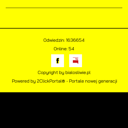
Odwiedzin: 1636654
Online: 54
Copyright by bialosliwie.pl
Powered by
2ClickPortal®
- Portale nowej generacji