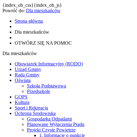
{index_ob_css}{index_ob_js}
Powróć do:
Dla mieszkańców
Strona główna
Dla mieszkańców
OTWÓRZ SIĘ NA POMOC
Dla mieszkańców
Obowiązek Informacyjny (RODO)
Urząd Gminy
Rada Gminy
Oświata
Szkoła Podstawowa
Przedszkole
GOPS
Kultura
Sport i Rekreacja
Ochrona Środowiska
Gospodarka Odpadami
Planowane Wyłączenia Prądu
Projekt Czyste Powietrze
1. Informacje o punkcie