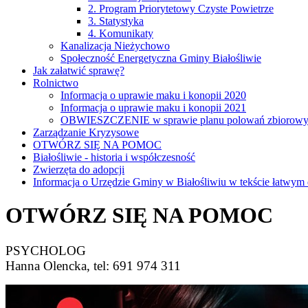
2. Program Priorytetowy Czyste Powietrze
3. Statystyka
4. Komunikaty
Kanalizacja Nieżychowo
Społeczność Energetyczna Gminy Białośliwie
Jak załatwić sprawę?
Rolnictwo
Informacja o uprawie maku i konopii 2020
Informacja o uprawie maku i konopii 2021
OBWIESZCZENIE w sprawie planu polowań zbiorow
Zarządzanie Kryzysowe
OTWÓRZ SIĘ NA POMOC
Białośliwie - historia i współczesność
Zwierzęta do adopcji
Informacja o Urzędzie Gminy w Białośliwiu w tekście łatwym 
OTWÓRZ SIĘ NA POMOC
PSYCHOLOG
Hanna Olencka, tel: 691 974 311