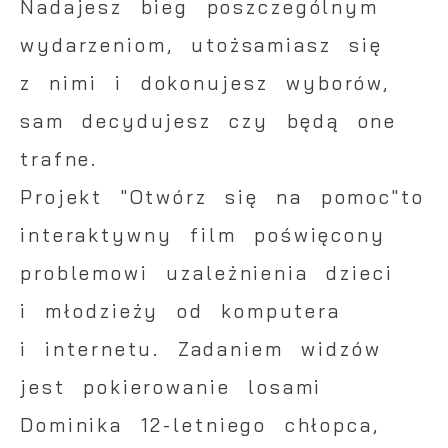
Nadajesz bieg poszczególnym
Firmy te działają w charakterze
pośredników prezentujących nasze treści w
wydarzeniom, utożsamiasz się
postaci wiadomości, ofert, komunikatów
z nimi i dokonujesz wyborów,
mediów społecznościowych.
sam decydujesz czy będą one
trafne.
Projekt "Otwórz się na pomoc"to
interaktywny film poświęcony
problemowi uzależnienia dzieci
i młodzieży od komputera
i internetu. Zadaniem widzów
jest pokierowanie losami
Dominika 12-letniego chłopca,