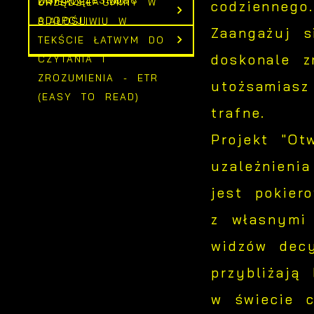
ZWIERZĘTA DO
URZĘDZIE GMINY W
codziennego.
ADOPCJI
BIAŁOŚLIWIU W
Zaangażuj s
TEKŚCIE ŁATWYM DO
doskonale z
CZYTANIA I
ZROZUMIENIA - ETR
utożsamias
(EASY TO READ)
trafne.
Projekt "Ot
uzależnieni
S
c
jest pokier
m
z własnymi 
widzów dec
N
przybliżają
f
w świecie c
k