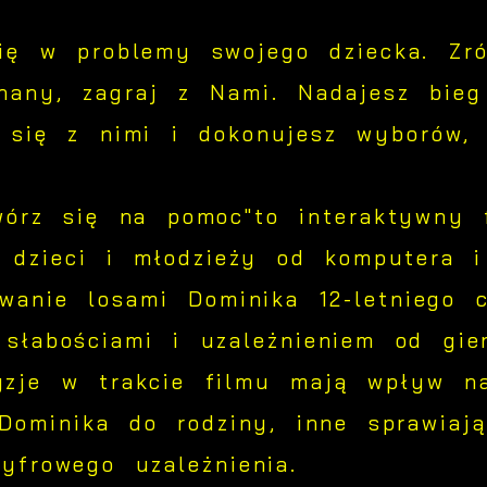
ię w problemy swojego dziecka. Zr
nany, zagraj z Nami. Nadajesz bieg
z się z nimi i dokonujesz wyborów
Ustawienia
wórz się na pomoc"to interaktywny 
a dzieci i młodzieży od komputera 
zanujemy Twoją prywatność. Możesz zmienić ustawienia
ookies lub zaakceptować je wszystkie. W dowolnym
owanie losami Dominika 12-letniego 
omencie możesz dokonać zmiany swoich ustawień.
słabościami i uzależnieniem od gie
yzje w trakcie filmu mają wpływ n
Niezbędne
iezbędne pliki cookies służą do prawidłowego
 Dominika do rodziny, inne sprawiają
unkcjonowania strony internetowej i umożliwiają Ci
yfrowego uzależnienia.
omfortowe korzystanie z oferowanych przez nas usług.