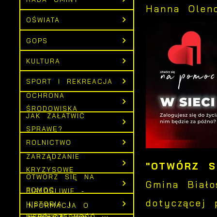
Hanna Olenc
OŚWIATA
GOPS
KULTURA
SPORT I REKREACJA
OCHRONA
ŚRODOWISKA
JAK ZAŁATWIĆ
SPRAWĘ?
ROLNICTWO
ZARZĄDZANIE
"OTWÓRZ S
KRYZYSOWE
OTWÓRZ SIĘ NA
Gmina Biało
POMOC
BIAŁOŚLIWIE -
dotyczącej 
HISTORIA I
INFORMACJA O
WSPÓŁCZESNOŚĆ