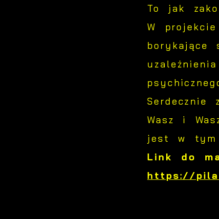
P
W
To jak zako
d
p
W projekcie
f
F
borykające 
k
T
uzależnieni
z
p
psychiczneg
p
Serdecznie
D
W
k
Wasz i Wasz
p
p
jest w tym
A
p
A
Link do ma
w
d
https://pil
C
W
z
c
D