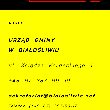
h
ADRES
j
URZĄD GMINY
i
W BIAŁOŚLIWIU
ą
ul. Księdza Kordeckiego 1
+48 67 287 69 10
sekretariat@bialosliwie.net
Telefon (+48 67) 287-50-17