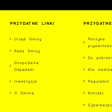
i
D
u
n
f
p
p
PRZYDATNE LINKI
PRZYDATNE
f
P
W
n
u
Urząd Gminy
Polityka
w
prywatnośc
n
Rada Gminy
p
Do pobran
w
Gospodarka
p
Odpadami
Dla medió
s
Inwestycje
Regulamin
O Gminie
Kontakt
Cyberbezp