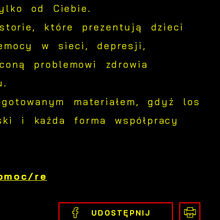
ylko od Ciebie.
torie, które prezentują dzieci
emocy w sieci, depresji,
ęconą problemowi zdrowia
u.
ygotowanym materiałem, gdyż los
ski i każda forma współpracy
pomoc/re
az
UDOSTĘPNIJ