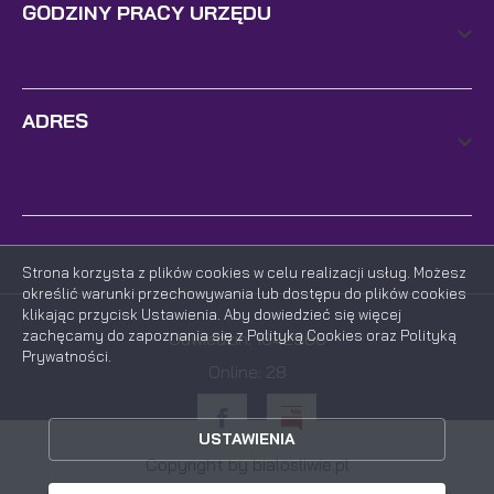
GODZINY PRACY URZĘDU
ADRES
Strona korzysta z plików cookies w celu realizacji usług. Możesz
określić warunki przechowywania lub dostępu do plików cookies
klikając przycisk Ustawienia. Aby dowiedzieć się więcej
zachęcamy do zapoznania się z Polityką Cookies oraz Polityką
Odwiedzin: 1642366
Prywatności.
Online: 28
ZAPISZ WYBRANE
USTAWIENIA
Copyright by bialosliwie.pl
ZEZWÓL NA WSZYSTKIE