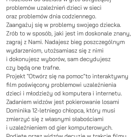
problemów uzależnień dzieci w sieci
Promocyjne pliki cookies służą do prezentowania Ci naszych
Więcej
oraz problemów dnia codziennego.
komunikatów na podstawie analizy Twoich upodobań oraz
Twoich zwyczajów dotyczących przeglądanej witryny
Zaangażuj się w problemy swojego dziecka.
internetowej. Treści promocyjne mogą pojawić się na stronach
Zrób to w sposób, jaki jest im doskonale znany,
podmiotów trzecich lub firm będących naszymi partnerami
zagraj z Nami. Nadajesz bieg poszczególnym
oraz innych dostawców usług. Firmy te działają w charakterze
pośredników prezentujących nasze treści w postaci
wydarzeniom, utożsamiasz się z nimi
wiadomości, ofert, komunikatów mediów społecznościowych.
i dokonujesz wyborów, sam decydujesz
czy będą one trafne.
Projekt "Otwórz się na pomoc"to interaktywny
film poświęcony problemowi uzależnienia
dzieci i młodzieży od komputera i internetu.
Zadaniem widzów jest pokierowanie losami
Dominika 12-letniego chłopca, który musi
zmierzyć się z własnymi słabościami
i uzależnieniem od gier komputerowych.
Podjęte przez widzów decyzje w trakcie filmu