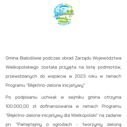
internetowych pod względem ich popularności wśród
Dzięki reklamowym plikom cookies prezentujemy Ci
użytkowników. Zgromadzone informacje są przetwarzane w
najciekawsze informacje i aktualności na stronach naszych
formie zanonimizowanej. Wyrażenie zgody na analityczne pliki
partnerów.
cookies gwarantuje dostępność wszystkich funkcjonalności.
Promocyjne pliki cookies służą do prezentowania Ci naszych
Więcej
komunikatów na podstawie analizy Twoich upodobań oraz
Twoich zwyczajów dotyczących przeglądanej witryny
internetowej. Treści promocyjne mogą pojawić się na stronach
Gmina Białośliwie podczas obrad Zarządu Województwa
podmiotów trzecich lub firm będących naszymi partnerami
Wielkopolskiego została przyjęta na listę podmiotów,
oraz innych dostawców usług. Firmy te działają w charakterze
przewidzianych do wsparcia w 2023 roku w ramach
pośredników prezentujących nasze treści w postaci
Programu "Błękitno-zielone inicjatywy"
wiadomości, ofert, komunikatów mediów społecznościowych.
Po podpisaniu uchwał w sejmiku gmina otrzyma
100.000,00 zł dofinansowania w ramach Programu
"Błękitno-zielone inicjatywy dla Wielkopolski" na zadanie
pn. "Pamiętajmy o ogrodach - tworzymy zieloną