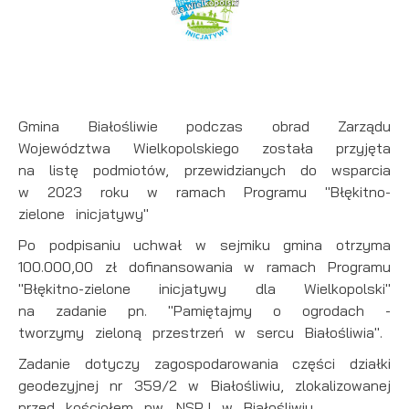
upodobań oraz Twoich zwyczajów dotyczących
przeglądanej witryny internetowej. Treści promocyjne
mogą pojawić się na stronach podmiotów trzecich lub
firm będących naszymi partnerami oraz innych
dostawców usług. Firmy te działają w charakterze
pośredników prezentujących nasze treści w postaci
Gmina Białośliwie podczas obrad Zarządu
wiadomości, ofert, komunikatów mediów
Województwa Wielkopolskiego została przyjęta
społecznościowych.
na listę podmiotów, przewidzianych do wsparcia
w 2023 roku w ramach Programu "Błękitno-
zielone inicjatywy"
Po podpisaniu uchwał w sejmiku gmina otrzyma
100.000,00 zł dofinansowania w ramach Programu
"Błękitno-zielone inicjatywy dla Wielkopolski"
na zadanie pn. "Pamiętajmy o ogrodach -
tworzymy zieloną przestrzeń w sercu Białośliwia".
Zadanie dotyczy zagospodarowania części działki
geodezyjnej nr 359/2 w Białośliwiu, zlokalizowanej
przed kościołem pw. NSPJ w Białośliwiu.