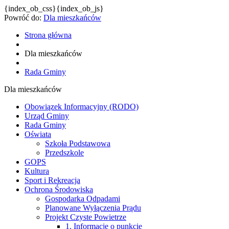
{index_ob_css}{index_ob_js}
Powróć do:
Dla mieszkańców
Strona główna
Dla mieszkańców
Rada Gminy
Dla mieszkańców
Obowiązek Informacyjny (RODO)
Urząd Gminy
Rada Gminy
Oświata
Szkoła Podstawowa
Przedszkole
GOPS
Kultura
Sport i Rekreacja
Ochrona Środowiska
Gospodarka Odpadami
Planowane Wyłączenia Prądu
Projekt Czyste Powietrze
1. Informacje o punkcie