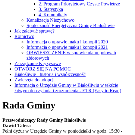
2. Program Priorytetowy Czyste Powietrze
3. Statystyka
4. Komunikaty
Kanalizacja Nieżychowo
Społeczność Energetyczna Gminy Białośliwie
Jak załatwić sprawę?
Rolnictwo
Informacja o uprawie maku i konopii 2020
Informacja o uprawie maku i konopii 2021
OBWIESZCZENIE w sprawie planu polowań
zbiorowych
Zarządzanie Kryzysowe
OTWÓRZ SIĘ NA POMOC
Białośliwie - historia i współczesność
Zwierzęta do adopcji
Informacja o Urzędzie Gminy w Białośliwiu w tekście
łatwym do czytania i zrozumienia - ETR (Easy to Read)
Rada Gminy
Przewodniczący Rady Gminy Białośliwie
Dawid Tatera
Pełni dyżur w Urzędzie Gminy w poniedziałki w godz. 15:30 -