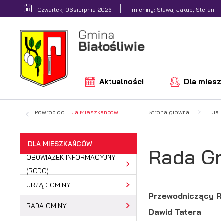
Przejdź do menu.
Przejdź do wyszukiwarki.
Przejdź do treści.
Przejdź do ustawień wielkości czcionki.
Włącz wersję kontrastową strony.
Czwartek, 06 sierpnia 2026
Imieniny: Sława, Jakub, Stefan
Aktualności
Dla mies
Powróć do:
Dla Mieszkańców
Strona główna
Dla
DLA MIESZKAŃCÓW
Rada G
OBOWIĄZEK INFORMACYJNY
(RODO)
URZĄD GMINY
Przewodniczący R
RADA GMINY
Dawid Tatera