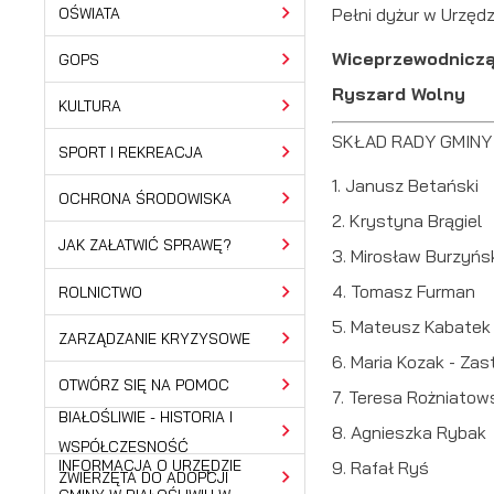
OŚWIATA
Pełni dyżur w Urzędz
Wiceprzewodniczą
GOPS
Ryszard Wolny
KULTURA
SKŁAD RADY GMINY
SPORT I REKREACJA
1. Janusz Betański
OCHRONA ŚRODOWISKA
2. Krystyna Brągiel
JAK ZAŁATWIĆ SPRAWĘ?
3. Mirosław Burzyńs
4. Tomasz Furman
ROLNICTWO
5. Mateusz Kabatek
ZARZĄDZANIE KRYZYSOWE
6. Maria Kozak - Z
OTWÓRZ SIĘ NA POMOC
7. Teresa Rożniato
BIAŁOŚLIWIE - HISTORIA I
8. Agnieszka Rybak
WSPÓŁCZESNOŚĆ
INFORMACJA O URZĘDZIE
9. Rafał Ryś
ZWIERZĘTA DO ADOPCJI
U