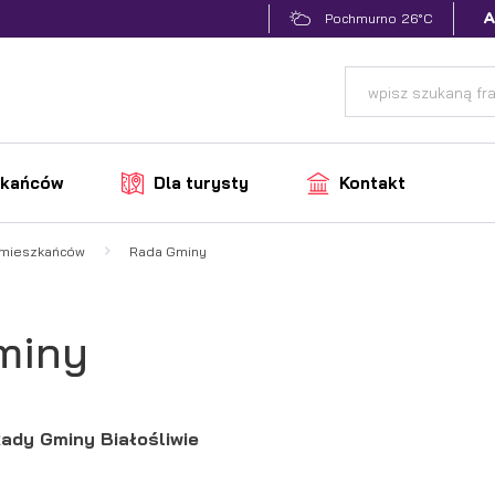
26°C
Pochmurno
zkańców
Dla turysty
Kontakt
 mieszkańców
Rada Gminy
miny
ady Gminy Białośliwie