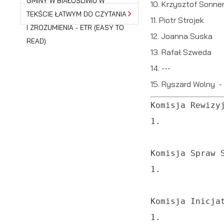
GMINY W BIAŁOŚLIWIU W
10. Krzysztof Sonne
TEKŚCIE ŁATWYM DO CZYTANIA
11. Piotr Strojek
I ZROZUMIENIA - ETR (EASY TO
12. Joanna Suska
S
READ)
j
13. Rafał Szweda
14. ---
N
15. Ryszard Wolny 
Ni
Komisja Rewizy
um
1.
Pl
Wi
do
fo
Komisja Spraw 
za
F
1.
Te
wp
fu
Komisja Inicja
Dz
Wi
1. 
fu