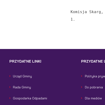
pr
gw
A
Komisja Skarg,
An
1. 
po
Co
Wi
wi
s
w
R
pr
Dz
co
ak
PRZYDATNE LINKI
PRZYDATNE L
Pr
Wi
p
Urząd Gminy
Polityka pry
pr
po
Rada Gminy
Do pobrania
us
p
Gospodarka Odpadami
Dla mediów