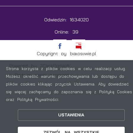
Odwiedzin: 1634020
Online: 39
Copyright by bialosliwie.pl
Powered by
2ClickPortal®
Strona korzysta z plików cookies w celu realizacji usług.
- Portale nowej generacji
Możesz określić warunki przechowywania lub dostępu do
plików cookies klikając przycisk Ustawienia. Aby dowiedzieć
się więcej zachęcamy do zapoznania się z Polityką Cookies
oraz Polityką Prywatności.
ZAPISZ WYBRANE
USTAWIENIA
ZEZWÓL NA WSZYSTKIE
ZEZWÓL NA WSZYSTKIE