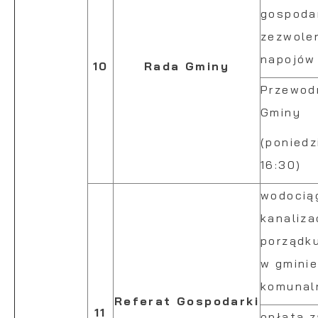
gospoda
zezwole
napojów
10
Rada Gminy
Przewod
Gminy
(poniedz
16:30)
wodocią
kanaliza
porządku
w gmini
komunal
Referat Gospodarki
11
opłata z