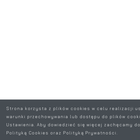
Strona korzysta z plików cookies w celu realizacji u
warunki przechowywania lub dostępu do plików cooki
ZAPISZ WYBRANE
Ustawienia. Aby dowiedzieć się więcej zachęcamy do
Polityką Cookies oraz Polityką Prywatności.
ZEZWÓL NA WSZYSTKIE