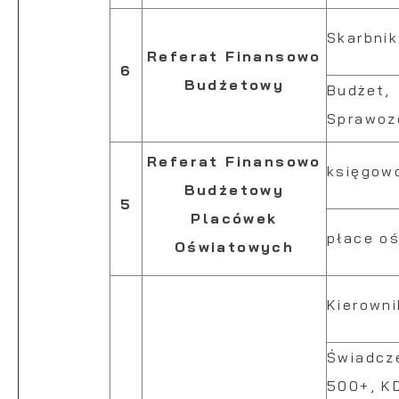
Skarbni
Referat Finansowo
6
Budżetowy
Budżet,
Sprawoz
Referat Finansowo
księgow
Budżetowy
5
Placówek
płace o
Oświatowych
Kierowni
Świadcz
500+, K