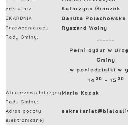
Sekretarz
Katarzyna Graszek
SKARBNIK
Danuta Polachowska
Przewodniczący
Ryszard Wolny
Rady Gminy:
------
Pełni dyżur w Urz
Gminy
w poniedziałki w 
30
30
14
- 15
Wiceprzewodniczący
Maria Kozak
Rady Gminy:
Adres poczty
sekretariat@bialosli
elektronicznej