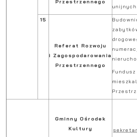
Przestrzennego
unijnych
15
Budowni
zabytków
drogoweg
Referat Rozwoju
numerac
i Zagospodarowania
nieruch
Przestrzennego
Fundusz 
mieszka
Przestr
Gminny Ośrodek
Kultury
sekretar