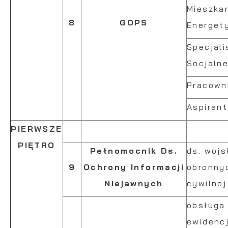
Mieszka
8
GOPS
Energet
Specjali
Socjalne
Pracown
Aspirant
PIERWSZE
PIĘTRO
Pełnomocnik Ds.
ds. woj
9
Ochrony Informacji
obronnyc
Niejawnych
cywilnej
obsługa
ewidencj