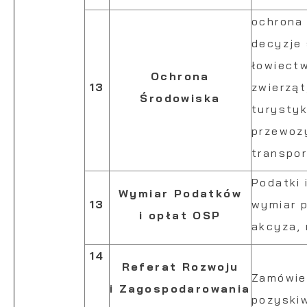
ochrona
decyzje
łowiect
Ochrona
13
zwierząt
Środowiska
turysty
przewoz
transpo
Podatki 
Wymiar Podatków
13
wymiar 
i opłat OSP
akcyza, 
14
Referat Rozwoju
Zamówien
i Zagospodarowania
pozyski