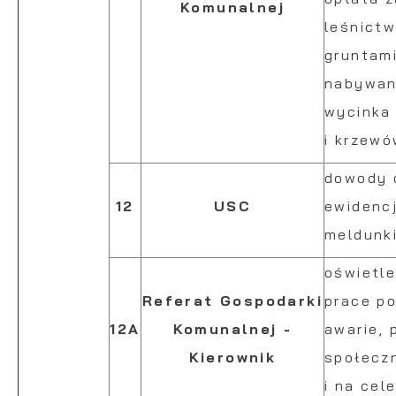
Komunalnej
leśnict
gruntami
nabywani
wycinka
i krzewó
dowody 
12
USC
ewidencj
meldunki
oświetle
Referat Gospodarki
prace p
12A
Komunalnej -
awarie, 
Kierownik
społecz
i na cel