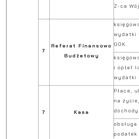
Z-ca Wój
księgow
wydatki
GOK.
Referat Finansowo
7
Budżetowy
księgow
i opłat 
wydatki
Płace, u
na życie
dochody
7
Kasa
obsługa
podatek 