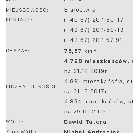
Reklamowe
naszych serwisów internetowych pod względem ic
Białoślwie
MIEJSCOWOŚĆ:
użytkowników. Zgromadzone informacje są przetwa
Dzięki reklamowym plikom cookies prezentujemy C
KONTAKT:
(+48 67) 287-50-17
zanonimizowanej. Wyrażenie zgody na analityczne 
informacje i aktualności na stronach naszych par
gwarantuje dostępność wszystkich funkcjonalnośc
(+48 67) 287-50-13
Promocyjne pliki cookies służą do prezentowania
Więcej
(+48 67) 287 57 91
na podstawie analizy Twoich upodobań oraz Twoic
dotyczących przeglądanej witryny internetowej. 
2
OBSZAR:
75,57
km
pojawić się na stronach podmiotów trzecich lub f
4.798 mieszkańców
,
partnerami oraz innych dostawców usług. Firmy te
na 31.12.2019r.
pośredników prezentujących nasze treści w postac
4.891 mieszkańców, s
komunikatów mediów społecznościowych.
LICZBA LUDNOŚCI:
na 31.12.2017r.
4.894 mieszkańców, s
na 29.01.2015r.
WÓJT:
Dawid Tatera
Z-ca Wójta
Michał Andrzejak