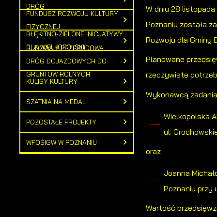
DRÓG
W dniu 28 listopad
FUNDUSZ ROZWOJU KULTURY
Poznaniu została za
FIZYCZNEJ
BŁĘKITNO-ZIELONE INICJATYWY
Rozwoju dla Gminy 
DLA WIELKOPOLSKI
BUDOWA / PRZEBUDOWA
Planowane przedsięw
DRÓG DOJAZDOWYCH DO
GRUNTÓW ROLNYCH
rzeczywiste potrzeb
KULISY KULTURY
Wykonawcą zadania 
SZATNIA NA MEDAL
Wielkopolska A
POZOSTAŁE PROJEKTY
ul. Grochowski
WFOŚIGW W POZNANIU
oraz
Joanna Michało
Poznaniu przy 
Wartość przedsięwzi