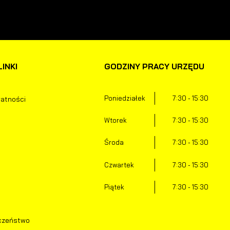
ktualności na stronach naszych partnerów.
romocyjne pliki cookies służą do prezentowania Ci naszych komunikatów na
ięcej
odstawie analizy Twoich upodobań oraz Twoich zwyczajów dotyczących
rzeglądanej witryny internetowej. Treści promocyjne mogą pojawić się na stronac
odmiotów trzecich lub firm będących naszymi partnerami oraz innych dostawców
sług. Firmy te działają w charakterze pośredników prezentujących nasze treści w
INKI
GODZINY PRACY URZĘDU
ostaci wiadomości, ofert, komunikatów mediów społecznościowych.
Poniedziałek
7:30 - 15:30
watności
Wtorek
7:30 - 15:30
Środa
7:30 - 15:30
Czwartek
7:30 - 15:30
Piątek
7:30 - 15:30
czeństwo