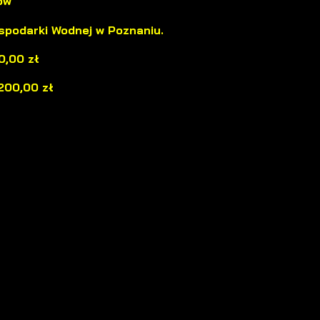
ów
a
podarki Wodnej w Poznaniu.
0,00 zł
200,00 zł
a
d