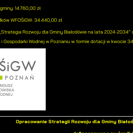
gminy: 14.760,00 zł
odków WFOŚiGW: 34.440,00 zł
 „Strategia Rozwoju dla Gminy Białośliwie na lata 2024-203
i Gospodarki Wodnej w Poznaniu w formie dotacji w kwocie 34
Ustawienia
zanujemy Twoją prywatność. Możesz zmienić ustawienia cookies lub
aakceptować je wszystkie. W dowolnym momencie możesz dokonać zmiany
woich ustawień.
iezbędne
iezbędne pliki cookies służą do prawidłowego funkcjonowania strony internetowej
możliwiają Ci komfortowe korzystanie z oferowanych przez nas usług.
Opracowanie Strategii Rozwoju dla Gminy Białoś
liki cookies odpowiadają na podejmowane przez Ciebie działania w celu m.in.
ięcej