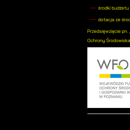
środki budżetu 
dotacja ze śr
Przedsięwzięcie pn.
Ochrony Środowiska 
S
z
s
N
N
u
P
W