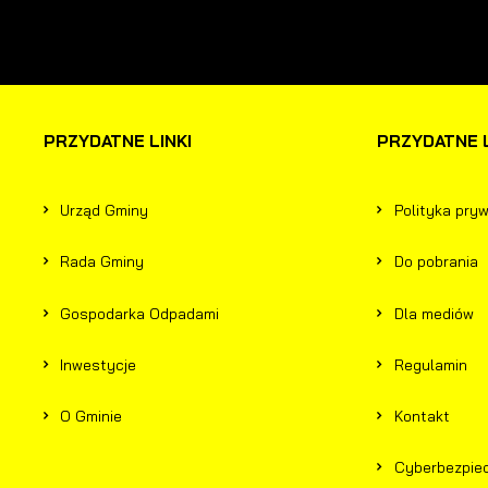
a
P
W
p
p
p
u
PRZYDATNE LINKI
PRZYDATNE L
p
Urząd Gminy
Polityka pry
Rada Gminy
Do pobrania
Gospodarka Odpadami
Dla mediów
Inwestycje
Regulamin
O Gminie
Kontakt
Cyberbezpie