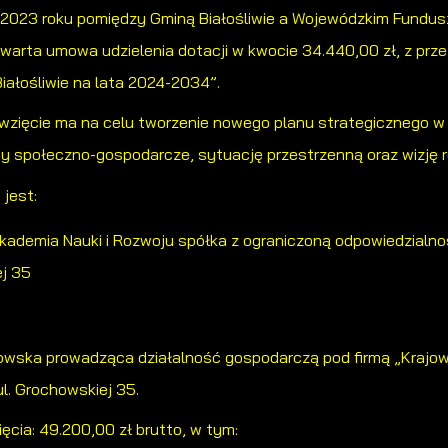
a 2023 roku pomiędzy Gminą Białośliwie a Wojewódzkim Fundu
warta umowa udzielenia dotacji w kwocie 34.440,00 zł, z prze
Białośliwie na lata 2024-2034”.
zięcie ma na celu tworzenie nowego planu strategicznego w p
y społeczno-gospodarcze, sytuację przestrzenną oraz wizję roz
jest:
kademia Nauki i Rozwoju spółka z ograniczoną odpowiedzialno
ej 35
wska prowadząca działalność gospodarczą pod firmą „Krajowy
ul. Grochowskiej 35.
ęcia: 49.200,00 zł brutto, w tym: