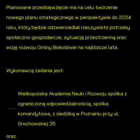
Więcej
Planowane przedsięwzięcie ma na celu tworzenie
zakresie wykorzystywania witryny internetowej, miejsca oraz
częstotliwości, z jaką odwiedzane są nasze serwisy www.
nowego planu strategicznego w perspektywie do 2034
Reklamowe
Dane pozwalają nam na ocenę naszych serwisów
roku, który będzie odzwierciedlał rzeczywiste potrzeby
internetowych pod względem ich popularności wśród
Dzięki reklamowym plikom cookies prezentujemy Ci
społeczno-gospodarcze, sytuację przestrzenną oraz
użytkowników. Zgromadzone informacje są przetwarzane w
najciekawsze informacje i aktualności na stronach naszych
wizję rozwoju Gminy Białośliwie na najbliższe lata.
formie zanonimizowanej. Wyrażenie zgody na analityczne pliki
partnerów.
cookies gwarantuje dostępność wszystkich funkcjonalności.
Wykonawcą zadania jest:
Promocyjne pliki cookies służą do prezentowania Ci naszych
Więcej
komunikatów na podstawie analizy Twoich upodobań oraz
Twoich zwyczajów dotyczących przeglądanej witryny
Wielkopolska Akademia Nauki i Rozwoju spółka z
internetowej. Treści promocyjne mogą pojawić się na
ograniczoną odpowiedzialnością, spółka
stronach podmiotów trzecich lub firm będących naszymi
komandytowa, z siedzibą w Poznaniu przy ul.
partnerami oraz innych dostawców usług. Firmy te działają w
charakterze pośredników prezentujących nasze treści w
Grochowskiej 35
postaci wiadomości, ofert, komunikatów mediów
oraz
społecznościowych.