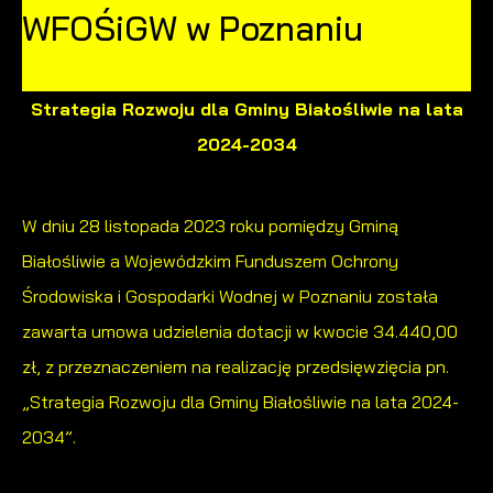
Więcej
WFOŚiGW w Poznaniu
działania w celu m.in. dostosowania Twoich ustawień
preferencji prywatności, logowania czy wypełniania
Funkcjonalne i personalizacyjne
formularzy. Dzięki plikom cookies strona, z której korzystasz,
Strategia Rozwoju dla Gminy Białośliwie na lata
może działać bez zakłóceń.
Tego typu pliki cookies umożliwiają stronie internetowej
2024-2034
zapamiętanie wprowadzonych przez Ciebie ustawień oraz
personalizację określonych funkcjonalności czy
prezentowanych treści.
W dniu 28 listopada 2023 roku pomiędzy Gminą
Białośliwie a Wojewódzkim Funduszem Ochrony
Dzięki tym plikom cookies możemy zapewnić Ci większy
Więcej
Środowiska i Gospodarki Wodnej w Poznaniu została
komfort korzystania z funkcjonalności naszej strony poprzez
zawarta umowa udzielenia dotacji w kwocie 34.440,00
dopasowanie jej do Twoich indywidualnych preferencji.
Analityczne
Wyrażenie zgody na funkcjonalne i personalizacyjne pliki
zł, z przeznaczeniem na realizację przedsięwzięcia pn.
cookies gwarantuje dostępność większej ilości funkcji na
„Strategia Rozwoju dla Gminy Białośliwie na lata 2024-
Analityczne pliki cookies pomagają nam rozwijać się i
stronie.
dostosowywać do Twoich potrzeb.
2034”.
Cookies analityczne pozwalają na uzyskanie informacji w