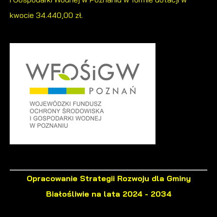
kwocie 34.440,00 zł.
Opracowanie Strategii Rozwoju dla Gminy
Białośliwie na lata 2024 - 2034