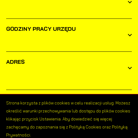
GODZINY PRACY URZĘDU
ADRES
Strona korzysta z plików cookies w celu realizacji usług. Możesz
określić warunki przechowywania lub dostępu do plików cookies
klikając przycisk Ustawienia. Aby dowiedzieć się więcej
Odwiedzin: 1628871
zachęcamy do zapoznania się z Polityką Cookies oraz Polityką
Prywatności.