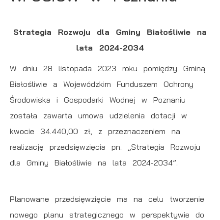
działania w celu m.in. dostosowania Twoich ustawień
preferencji prywatności, logowania czy wypełniania
Strategia Rozwoju dla Gminy Białośliwie na
Funkcjonalne i personalizacyjne
formularzy. Dzięki plikom cookies strona, z której
lata 2024-2034
korzystasz, może działać bez zakłóceń.
Tego typu pliki cookies umożliwiają stronie internetowej
zapamiętanie wprowadzonych przez Ciebie ustawień
W dniu 28 listopada 2023 roku pomiędzy Gminą
oraz personalizację określonych funkcjonalności czy
Białośliwie a Wojewódzkim Funduszem Ochrony
prezentowanych treści.
Środowiska i Gospodarki Wodnej w Poznaniu
Dzięki tym plikom cookies możemy zapewnić Ci
Więcej
została zawarta umowa udzielenia dotacji w
większy komfort korzystania z funkcjonalności naszej
kwocie 34.440,00 zł, z przeznaczeniem na
strony poprzez dopasowanie jej do Twoich
realizację przedsięwzięcia pn. „Strategia Rozwoju
Analityczne
indywidualnych preferencji. Wyrażenie zgody na
dla Gminy Białośliwie na lata 2024-2034”.
funkcjonalne i personalizacyjne pliki cookies gwarantuje
Analityczne pliki cookies pomagają nam rozwijać się i
dostępność większej ilości funkcji na stronie.
dostosowywać do Twoich potrzeb.
Cookies analityczne pozwalają na uzyskanie informacji
Planowane przedsięwzięcie ma na celu tworzenie
Więcej
w zakresie wykorzystywania witryny internetowej,
nowego planu strategicznego w perspektywie do