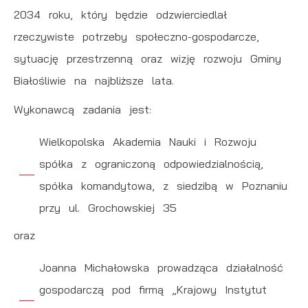
miejsca oraz częstotliwości, z jaką odwiedzane są
2034 roku, który będzie odzwierciedlał
Reklamowe
nasze serwisy www. Dane pozwalają nam na ocenę
rzeczywiste potrzeby społeczno-gospodarcze,
naszych serwisów internetowych pod względem ich
Dzięki reklamowym plikom cookies prezentujemy Ci
sytuację przestrzenną oraz wizję rozwoju Gminy
popularności wśród użytkowników. Zgromadzone
najciekawsze informacje i aktualności na stronach
informacje są przetwarzane w formie zanonimizowanej.
Białośliwie na najbliższe lata.
naszych partnerów.
Wyrażenie zgody na analityczne pliki cookies
Promocyjne pliki cookies służą do prezentowania Ci
Wykonawcą zadania jest:
Więcej
gwarantuje dostępność wszystkich funkcjonalności.
naszych komunikatów na podstawie analizy Twoich
Wielkopolska Akademia Nauki i Rozwoju
upodobań oraz Twoich zwyczajów dotyczących
przeglądanej witryny internetowej. Treści promocyjne
spółka z ograniczoną odpowiedzialnością,
mogą pojawić się na stronach podmiotów trzecich lub
spółka komandytowa, z siedzibą w Poznaniu
firm będących naszymi partnerami oraz innych
przy ul. Grochowskiej 35
dostawców usług. Firmy te działają w charakterze
oraz
pośredników prezentujących nasze treści w postaci
wiadomości, ofert, komunikatów mediów
Joanna Michałowska prowadząca działalność
społecznościowych.
gospodarczą pod firmą „Krajowy Instytut