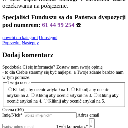
oczekiwania na połączenie.
Specjaliści Funduszu są do Państwa dyspozycji
pod numerem:
61 44 99 254
☎️
powrót
do kategorii
Udostępnij
Poprzedni
Następny
Dodaj komentarz
Spodobała Ci się informacja? Zostaw nam swoją opinię
- to dla Ciebie staramy się być najlepsi, a Twoje zdanie bardzo nam
w tym pomoże!
Twoja ocena
Kliknij aby ocenić artykuł na 1.
Kliknij aby ocenić
artykuł na 2.
Kliknij aby ocenić artykuł na 3.
Kliknij aby
ocenić artykuł na 4.
Kliknij aby ocenić artykuł na 5.
Ocena (
0
/5)
Imię/Nick
*
Adres email
Twój komentarz
*