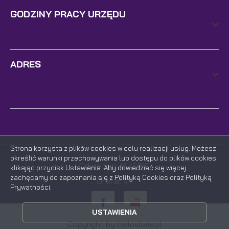
GODZINY PRACY URZĘDU
ADRES
Strona korzysta z plików cookies w celu realizacji usług. Możesz
określić warunki przechowywania lub dostępu do plików cookies
ZAPISZ WYBRANE
Odwiedzin: 1642150
klikając przycisk Ustawienia. Aby dowiedzieć się więcej
zachęcamy do zapoznania się z Polityką Cookies oraz Polityką
Online: 47
Prywatności.
ZEZWÓL NA WSZYSTKIE
USTAWIENIA
Copyright by bialosliwie.pl