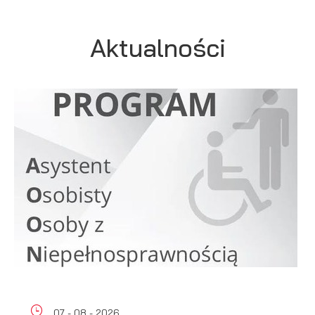
Więcej
komunikatów na podstawie analizy Twoich upodobań oraz
Twoich zwyczajów dotyczących przeglądanej witryny
internetowej. Treści promocyjne mogą pojawić się na stronach
Aktualności
podmiotów trzecich lub firm będących naszymi partnerami
oraz innych dostawców usług. Firmy te działają w charakterze
pośredników prezentujących nasze treści w postaci
wiadomości, ofert, komunikatów mediów społecznościowych.
07 - 08 - 2026