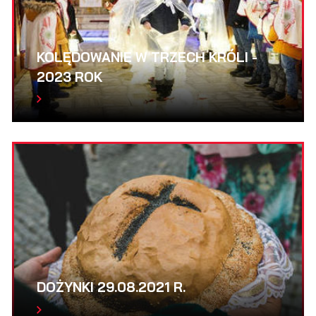
KOLĘDOWANIE W TRZECH KRÓLI -
2023 ROK
DOŻYNKI 29.08.2021 R.