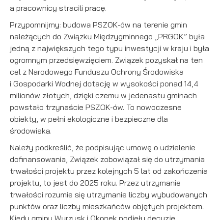
a pracownicy stracili pracę.
Przypomnijmy: budowa PSZOK-ów na terenie gmin
należących do Związku Międzygminnego „PRGOK” była
jedną z największych tego typu inwestycji w kraju i była
ogromnym przedsięwzięciem. Związek pozyskał na ten
cel z Narodowego Funduszu Ochrony Środowiska
i Gospodarki Wodnej dotację w wysokości ponad 14,4
milionów złotych, dzięki czemu w jedenastu gminach
powstało trzynaście PSZOK-ów. To nowoczesne
obiekty, w pełni ekologiczne i bezpieczne dla
środowiska.
Należy podkreślić, że podpisując umowę o udzielenie
dofinansowania, Związek zobowiązał się do utrzymania
trwałości projektu przez kolejnych 5 lat od zakończenia
projektu, to jest do 2025 roku. Przez utrzymanie
trwałości rozumie się utrzymanie liczby wybudowanych
punktów oraz liczby mieszkańców objętych projektem.
Kiedy gminy Wyrzysk i Okonek podjęły decyzję