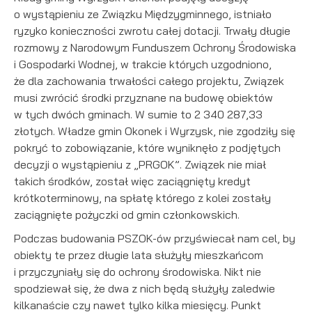
o wystąpieniu ze Związku Międzygminnego, istniało
ryzyko konieczności zwrotu całej dotacji. Trwały długie
rozmowy z Narodowym Funduszem Ochrony Środowiska
i Gospodarki Wodnej, w trakcie których uzgodniono,
że dla zachowania trwałości całego projektu, Związek
musi zwrócić środki przyznane na budowę obiektów
w tych dwóch gminach. W sumie to 2 340 287,33
złotych. Władze gmin Okonek i Wyrzysk, nie zgodziły się
pokryć to zobowiązanie, które wyniknęło z podjętych
decyzji o wystąpieniu z „PRGOK”. Związek nie miał
takich środków, został więc zaciągnięty kredyt
krótkoterminowy, na spłatę którego z kolei zostały
zaciągnięte pożyczki od gmin członkowskich.
Podczas budowania PSZOK-ów przyświecał nam cel, by
obiekty te przez długie lata służyły mieszkańcom
i przyczyniały się do ochrony środowiska. Nikt nie
spodziewał się, że dwa z nich będą służyły zaledwie
kilkanaście czy nawet tylko kilka miesięcy. Punkt