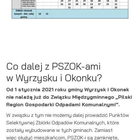
podmiotów trzecich lub firm będących naszymi partnerami
oraz innych dostawców usług. Firmy te działają w charakterze
pośredników prezentujących nasze treści w postaci
wiadomości, ofert, komunikatów mediów społecznościowych.
Co dalej z PSZOK-ami
w Wyrzysku i Okonku?
Od 1 stycznia 2021 roku gminy Wyrzysk i Okonek
nie należą już do Związku Międzygminnego „Pilski
Region Gospodarki Odpadami Komunalnymi”.
W związku z tym nie możemy dalej prowadzić Punktów
Selektywnej Zbiórki Odpadów Komunalnych, które
zostały wybudowane w tych gminach. Zamiast
więc służyć mieszkańcom, PSZOK-i są zamknięte,