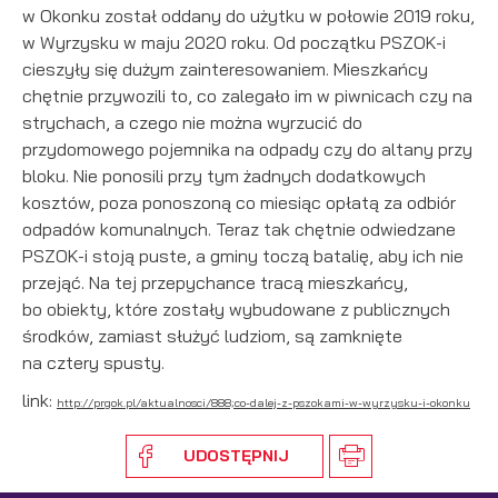
w Okonku został oddany do użytku w połowie 2019 roku,
w Wyrzysku w maju 2020 roku. Od początku PSZOK-i
cieszyły się dużym zainteresowaniem. Mieszkańcy
chętnie przywozili to, co zalegało im w piwnicach czy na
strychach, a czego nie można wyrzucić do
przydomowego pojemnika na odpady czy do altany przy
bloku. Nie ponosili przy tym żadnych dodatkowych
kosztów, poza ponoszoną co miesiąc opłatą za odbiór
odpadów komunalnych. Teraz tak chętnie odwiedzane
PSZOK-i stoją puste, a gminy toczą batalię, aby ich nie
przejąć. Na tej przepychance tracą mieszkańcy,
bo obiekty, które zostały wybudowane z publicznych
środków, zamiast służyć ludziom, są zamknięte
na cztery spusty.
link:
http://prgok.pl/aktualnosci/888;co-dalej-z-pszokami-w-wyrzysku-i-okonku
UDOSTĘPNIJ