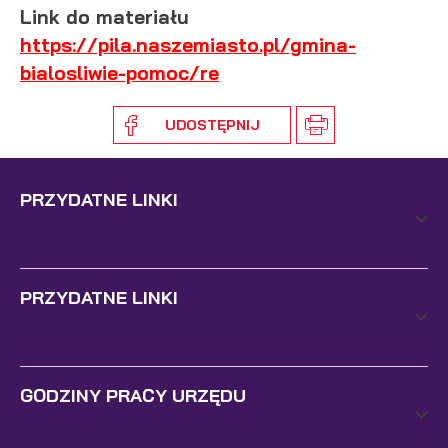
Link do materiału
https://pila.naszemiasto.pl/gmina-
bialosliwie-pomoc/re
UDOSTĘPNIJ
PRZYDATNE LINKI
PRZYDATNE LINKI
GODZINY PRACY URZĘDU