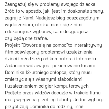
Zaangażuj się w problemy swojego dziecka.
oraz innych dostawców usług. Firmy te działają w charakterze
pośredników prezentujących nasze treści w postaci
Zrób to w sposób, jaki jest im doskonale znany,
wiadomości, ofert, komunikatów mediów społecznościowych.
zagraj z Nami. Nadajesz bieg poszczególnym
wydarzeniom, utożsamiasz się z nimi
i dokonujesz wyborów, sam decydujesz
czy będą one trafne.
Projekt "Otwórz się na pomoc"to interaktywny
film poświęcony problemowi uzależnienia
dzieci i młodzieży od komputera i internetu.
Zadaniem widzów jest pokierowanie losami
Dominika 12-letniego chłopca, który musi
zmierzyć się z własnymi słabościami
i uzależnieniem od gier komputerowych.
Podjęte przez widzów decyzje w trakcie filmu
mają wpływ na przebieg fabuły. Jedne wybory
przybliżają Dominika do rodziny, inne