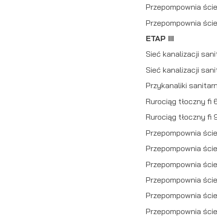
Przepompownia ściek
S
j
Przepompownia ście
ETAP III
N
Sieć kanalizacji san
Ni
um
Sieć kanalizacji san
Pl
Wi
Przykanaliki sanitar
do
fo
Rurociąg tłoczny fi 
za
F
Rurociąg tłoczny f
Te
Przepompownia ściek
wp
fu
Przepompownia ściek
Dz
Wi
fu
Przepompownia ściek
pr
gw
Przepompownia ście
A
Przepompownia ście
An
po
Przepompownia ście