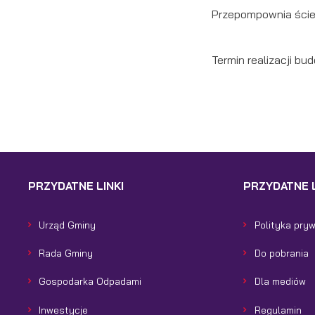
Co
Wi
wi
Przepompownia ście
s
w
pr
R
Termin realizacji bud
co
Dz
ak
Pr
Wi
p
pr
po
us
p
PRZYDATNE LINKI
PRZYDATNE L
Urząd Gminy
Polityka pry
Rada Gminy
Do pobrania
Gospodarka Odpadami
Dla mediów
Inwestycje
Regulamin