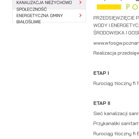
KANALIZACJA NIEŻYCHOWO
SPOŁECZNOŚĆ
ENERGETYCZNA GMINY
PRZEDSIĘWZIĘCIE 
BIAŁOŚLIWIE
WODY I ENERGETY
ŚRODOWISKA I GOS
www.wfosgw.poznan
Realizacja przedsię
ETAP I
Rurociąg tłoczny fi 
ETAP II
Sieć kanalizacji san
U
Przykanaliki sanitar
Rurociąg tłoczny fi