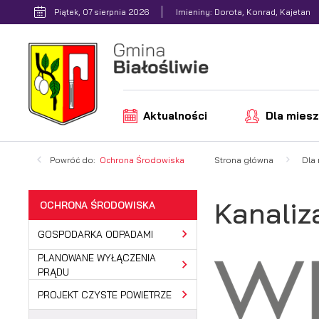
Przejdź do menu.
Przejdź do wyszukiwarki.
Przejdź do treści.
Przejdź do ustawień wielkości czcionki.
Włącz wersję kontrastową strony.
Piątek, 07 sierpnia 2026
Imieniny: Dorota, Konrad, Kajetan
Aktualności
Dla mies
Powróć do:
Ochrona Środowiska
Strona główna
Dla
Kanaliz
OCHRONA ŚRODOWISKA
GOSPODARKA ODPADAMI
PLANOWANE WYŁĄCZENIA
PRĄDU
PROJEKT CZYSTE POWIETRZE