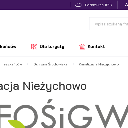
16°C
Pochmurno
zkańców
Dla turysty
Kontakt
 mieszkańców
Ochrona Środowiska
Kanalizacja Nieżychowo
acja Nieżychowo