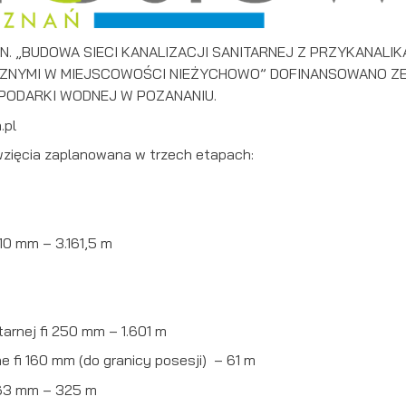
PN. „BUDOWA SIECI KANALIZACJI SANITARNEJ Z PRZYKANAL
CZNYMI W MIEJSCOWOŚCI NIEŻYCHOWO” DOFINANSOWANO 
PODARKI WODNEJ W POZANANIU.
.pl
wzięcia zaplanowana w trzech etapach:
110 mm – 3.161,5 m
itarnej fi 250 mm – 1.601 m
stawienia
ne fi 160 mm (do granicy posesji) – 61 m
 63 mm – 325 m