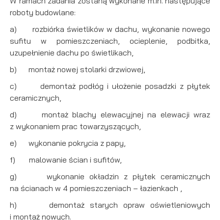
W ramach zadania zostaną wykonane m.in. następujące
roboty budowlane:
a) rozbiórka świetlików w dachu, wykonanie nowego
sufitu w pomieszczeniach, ocieplenie, podbitka,
uzupełnienie dachu po świetlikach,
b) montaż nowej stolarki drzwiowej,
c) demontaż podłóg i ułożenie posadzki z płytek
ceramicznych,
d) montaż blachy elewacyjnej na elewacji wraz
z wykonaniem prac towarzyszących,
e) wykonanie pokrycia z papy,
f) malowanie ścian i sufitów,
g) wykonanie okładzin z płytek ceramicznych
na ścianach w 4 pomieszczeniach – łazienkach ,
h) demontaż starych opraw oświetleniowych
i montaż nowych.