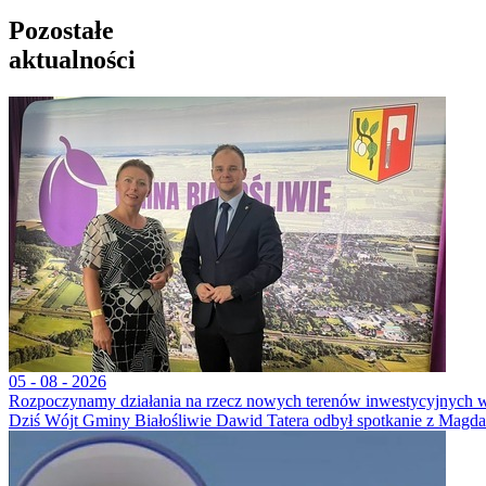
Pozostałe
aktualności
05 - 08 - 2026
Rozpoczynamy działania na rzecz nowych terenów inwestycyjnych w
Dziś Wójt Gminy Białośliwie Dawid Tatera odbył spotkanie z Magdale