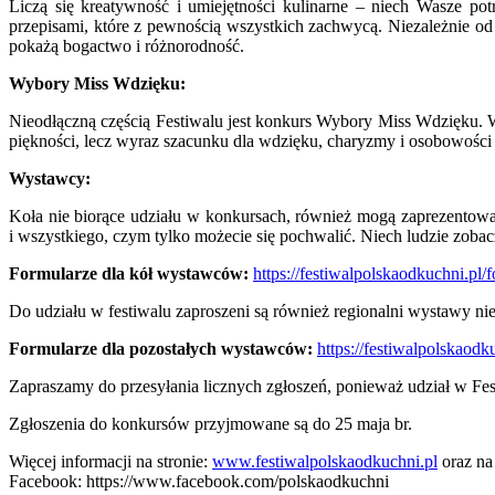
Liczą się kreatywność i umiejętności kulinarne – niech Wasze po
przepisami, które z pewnością wszystkich zachwycą. Niezależnie od
pokażą bogactwo i różnorodność.
Wybory Miss Wdzięku:
Nieodłączną częścią Festiwalu jest konkurs Wybory Miss Wdzięku. W 
piękności, lecz wyraz szacunku dla wdzięku, charyzmy i osobowości 
Wystawcy:
Koła nie biorące udziału w konkursach, również mogą zaprezentować
i wszystkiego, czym tylko możecie się pochwalić. Niech ludzie zobac
Formularze dla kół wystawców:
https://festiwalpolskaodkuchni.p
Do udziału w festiwalu zaproszeni są również regionalni wystawy ni
Formularze dla pozostałych wystawców:
https://festiwalpolskaod
Zapraszamy do przesyłania licznych zgłoszeń, ponieważ udział w Fe
Zgłoszenia do konkursów przyjmowane są do 25 maja br.
Więcej informacji na stronie:
www.festiwalpolskaodkuchni.pl
oraz na
Facebook: https://www.facebook.com/polskaodkuchni