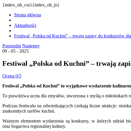
{index_ob_css}{index_ob_js}
Strona główna
Aktualności
Festiwal „Polska od Kuchni” – trwają zapisy do konkursów d
Poprzedni
Następny
09 - 05 - 2025
Festiwal „Polska od Kuchni” – trwają zap
Ocena 0/5
Festiwal „Polska od Kuchni” to wyjątkowe wydarzenie kulinarne,
To prawdziwa uczta dla zmysłów, stworzona z myślą o miłośnikach ro
Podczas festiwalu na odwiedzających czekają liczne atrakcje: stois
znakomitych szefów kuchni.
Ważnym elementem wydarzenia są konkursy, w których udział bior
oraz bogactwa regionalnej kultury.