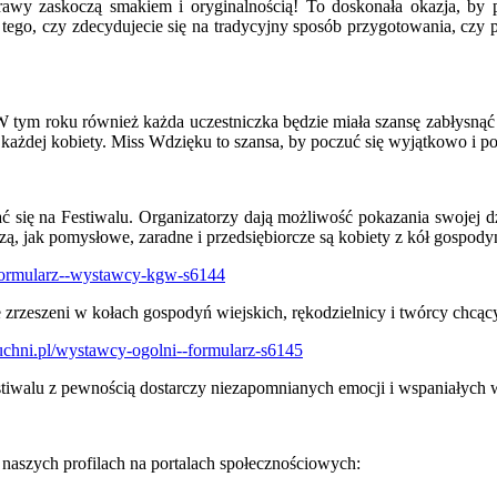
trawy zaskoczą smakiem i oryginalnością! To doskonała okazja, by p
 tego, czy zdecydujecie się na tradycyjny sposób przygotowania, czy
tym roku również każda uczestniczka będzie miała szansę zabłysnąć i
każdej kobiety. Miss Wdzięku to szansa, by poczuć się wyjątkowo i po
 się na Festiwalu. Organizatorzy dają możliwość pokazania swojej dzi
zą, jak pomysłowe, zaradne i przedsiębiorcze są kobiety z kół gospody
l/formularz--wystawcy-kgw-s6144
e zrzeszeni w kołach gospodyń wiejskich, rękodzielnicy i twórcy chcą
kuchni.pl/wystawcy-ogolni--formularz-s6145
stiwalu z pewnością dostarczy niezapomnianych emocji i wspaniałych
 naszych profilach na portalach społecznościowych: