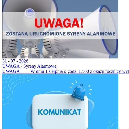
31 - 07 - 2026
UWAGA - Syreny Alarmowe
UWAGA ------ W dniu 1 sierpnia o godz. 17.00 z okazji rocznicy w