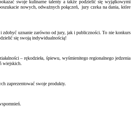
okazać swoje kulinarne talenty a także podzielić się wyjątkowymi
 poszukacie nowych, odważnych połączeń, jury czeka na dania, które
 zdobyć uznanie zarówno od jury, jak i publiczności. To nie konkurs
dzielić się swoją indywidualnością!
ałalności – rękodzieła, śpiewu, wyśmienitego regionalnego jedzenia
ń wiejskich.
cych zaprezentować swoje produkty.
 wspomnień.