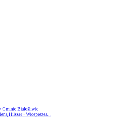
 Gminie Białośliwie
ną Hilszer - Wiceprezes...