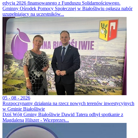
edycja 2026 finansowanego z Funduszu Solidarnościowego.
Gminny Ośrodek Pomocy Społecznej w Białośliwiu ogłasza nabór
uzupełniający na uczestników...
05 - 08 - 2026
Rozpoczynamy działania na rzecz nowych terenów inwestycyjnych
w Gminie Białośliwie
Dziś Wójt Gminy Białośliwie Dawid Tatera odbył spotkanie z
Magdaleną Hilszer - Wiceprezes...