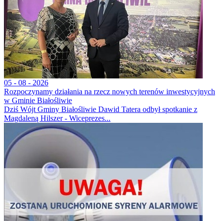
05 - 08 - 2026
Rozpoczynamy działania na rzecz nowych terenów inwestycyjnych
w Gminie Białośliwie
Dziś Wójt Gminy Białośliwie Dawid Tatera odbył spotkanie z
Magdaleną Hilszer - Wiceprezes...