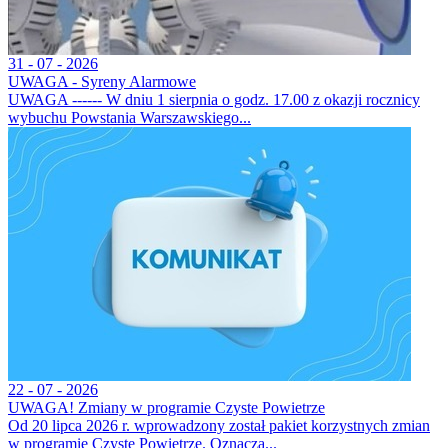
31 - 07 - 2026
UWAGA - Syreny Alarmowe
UWAGA ------ W dniu 1 sierpnia o godz. 17.00 z okazji rocznicy
wybuchu Powstania Warszawskiego...
22 - 07 - 2026
UWAGA! Zmiany w programie Czyste Powietrze
Od 20 lipca 2026 r. wprowadzony został pakiet korzystnych zmian
w programie Czyste Powietrze. Oznacza...