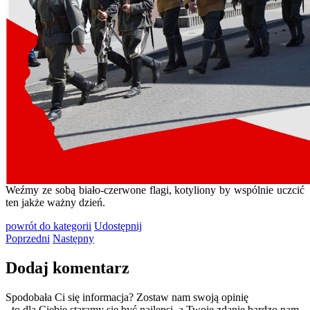
Weźmy ze sobą biało-czerwone flagi, kotyliony by wspólnie uczcić
ten jakże ważny dzień.
powrót
do kategorii
Udostępnij
Poprzedni
Następny
Dodaj komentarz
Spodobała Ci się informacja? Zostaw nam swoją opinię
- to dla Ciebie staramy się być najlepsi, a Twoje zdanie bardzo nam