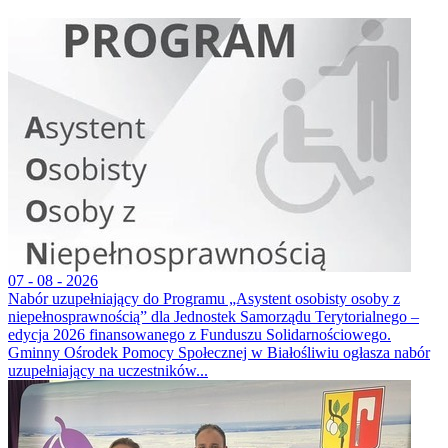
07 - 08 - 2026
Nabór uzupełniający do Programu „Asystent osobisty osoby z
niepełnosprawnością” dla Jednostek Samorządu Terytorialnego –
edycja 2026 finansowanego z Funduszu Solidarnościowego.
Gminny Ośrodek Pomocy Społecznej w Białośliwiu ogłasza nabór
uzupełniający na uczestników...