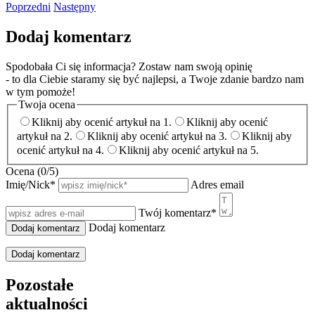
Poprzedni
Następny
Dodaj komentarz
Spodobała Ci się informacja? Zostaw nam swoją opinię
- to dla Ciebie staramy się być najlepsi, a Twoje zdanie bardzo nam
w tym pomoże!
Twoja ocena
Kliknij aby ocenić artykuł na 1.
Kliknij aby ocenić
artykuł na 2.
Kliknij aby ocenić artykuł na 3.
Kliknij aby
ocenić artykuł na 4.
Kliknij aby ocenić artykuł na 5.
Ocena (
0
/5)
Imię/Nick
*
Adres email
Twój komentarz
*
Dodaj komentarz
Dodaj komentarz
Pozostałe
aktualności