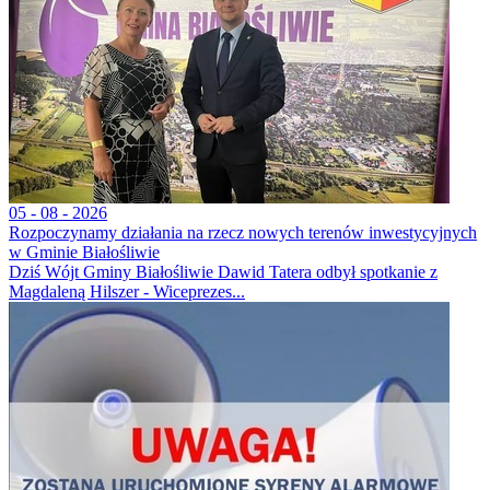
05 - 08 - 2026
Rozpoczynamy działania na rzecz nowych terenów inwestycyjnych
w Gminie Białośliwie
Dziś Wójt Gminy Białośliwie Dawid Tatera odbył spotkanie z
Magdaleną Hilszer - Wiceprezes...