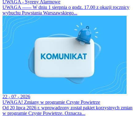
UWAGA - Syreny Alarmowe
UWAGA ------ W dniu 1 sierpnia o godz. 17.00 z okazji rocznicy
wybuchu Powstania Warszawskiego...
22 - 07 - 2026
UWAGA! Zmiany w programie Czyste Powietrze
Od 20 lipca 2026 r. wprowadzony został pakiet korzystnych zmian
w programie Czyste Powietrze. Oznacza...