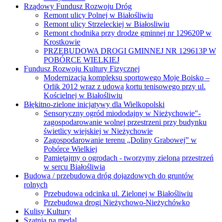
Rządowy Fundusz Rozwoju Dróg
Remont ulicy Polnej w Białośliwiu
Remont ulicy Strzeleckiej w Białosliwiu
Remont chodnika przy drodze gminnej nr 129620P w
Krostkowie
PRZEBUDOWA DROGI GMINNEJ NR 129613P W
POBÓRCE WIELKIEJ
Fundusz Rozwoju Kultury Fizycznej
Modernizacja kompleksu sportowego Moje Boisko –
Orlik 2012 wraz z udową kortu tenisowego przy ul.
Kościelnej w Białośliwiu
Błękitno-zielone inicjatywy dla Wielkopolski
Sensoryczny ogród miododajny w Nieżychowie"-
zagospodarowanie wolnej przestrzeni przy budynku
świetlicy wiejskiej w Nieżychowie
Zagospodarowanie terenu „Doliny Grabowej” w
Pobórce Wielkiej
Pamiętajmy o ogrodach - tworzymy zieloną przestrzeń
w sercu Białośliwia
Budowa / przebudowa dróg dojazdowych do gruntów
rolnych
Przebudowa odcinka ul. Zielonej w Białośliwiu
Przebudowa drogi Nieżychowo-Nieżychówko
Kulisy Kultury
Szatnia na medal