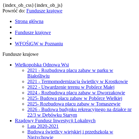
{index_ob_css}{index_ob_js}
Powróć do:
Fundusze krajowe
Strona główna
Fundusze krajowe
WFOŚiGW w Poznaniu
Fundusze krajowe
Wielkopolska Odnowa Wsi
2021 - Rozbudowa placu zabaw w parku w
Białośliwiu
2021 - Termomodernizacja świetlicy w Krostkowie
2022 - Utwardzenie terenu w Pobórce Małej
2024 - Rozbudowa placu zabaw w Dworzakowie
2025- Budowa placu zabaw w Pobórce Wielkiej
2025- Rozbudowa placu zabaw w Tomaszewie
2026 - Budowa budynku rekreacyjnego na działce nr
22/3 w Dębówku Starym
Rządowy Fundusz Inwestycji Lokalnych
Lata 2020-2021
Budowa świetlicy wiejskiej i przedszkola w
Nieżychowie