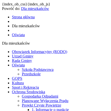
{index_ob_css}{index_ob_js}
Powróć do:
Dla mieszkańców
Strona główna
Dla mieszkańców
Oświata
Dla mieszkańców
Obowiązek Informacyjny (RODO)
Urząd Gminy
Rada Gminy
Oświata
Szkoła Podstawowa
Przedszkole
GOPS
Kultura
Sport i Rekreacja
Ochrona Środowiska
Gospodarka Odpadami
Planowane Wyłączenia Prądu
Projekt Czyste Powietrze
1. Informacje o punkcie