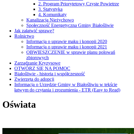
2. Program Priorytetowy Czyste Powietrze
3. Statystyka
4. Komunikaty
Kanalizacja Nieżychowo
Społeczność Energetyczna Gminy Białośliwie
Jak załatwić sprawę?
Rolnictwo
Informacja o uprawie maku i konopii 2020
Informacja o uprawie maku i konopii 2021
OBWIESZCZENIE w sprawie planu polowań
zbiorowych
Zarządzanie Kryzysowe
OTWÓRZ SIĘ NA POMOC
Białośliwie - historia i współczesność
Zwierzęta do adopcji
Informacja o Urzędzie Gminy w Białośliwiu w tekście
łatwym do czytania i zrozumienia - ETR (Easy to Read)
Oświata