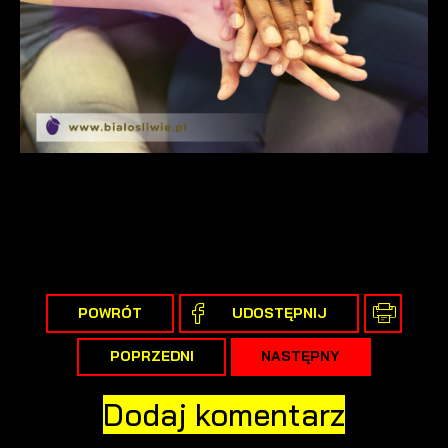
internetowej. Treści promocyjne mogą pojawić się na
stronach podmiotów trzecich lub firm będących naszymi
partnerami oraz innych dostawców usług. Firmy te działają w
charakterze pośredników prezentujących nasze treści w
postaci wiadomości, ofert, komunikatów mediów
społecznościowych.
POWRÓT
UDOSTĘPNIJ
POPRZEDNI
NASTĘPNY
Dodaj komentarz