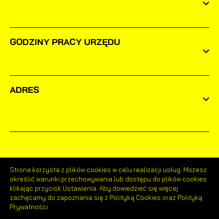
GODZINY PRACY URZĘDU
ADRES
Strona korzysta z plików cookies w celu realizacji usług. Możesz
określić warunki przechowywania lub dostępu do plików cookies
Odwiedzin: 1638117
klikając przycisk Ustawienia. Aby dowiedzieć się więcej
zachęcamy do zapoznania się z Polityką Cookies oraz Polityką
Online: 44
Prywatności.
ZAPISZ WYBRANE