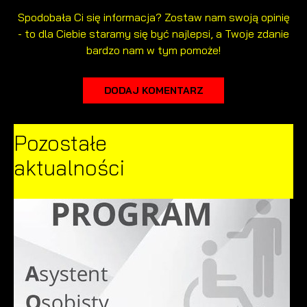
Spodobała Ci się informacja? Zostaw nam swoją opinię
- to dla Ciebie staramy się być najlepsi, a Twoje zdanie
bardzo nam w tym pomoże!
DODAJ KOMENTARZ
Pozostałe
aktualności