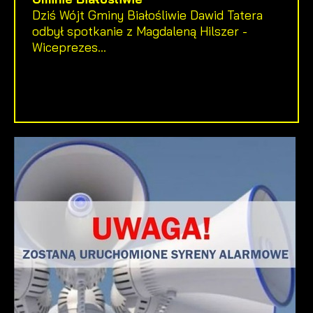
Dziś Wójt Gminy Białośliwie Dawid Tatera
odbył spotkanie z Magdaleną Hilszer -
Wiceprezes...