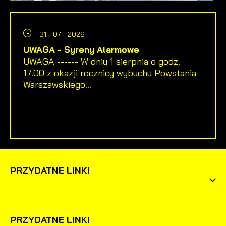
31 - 07 - 2026
UWAGA - Syreny Alarmowe
UWAGA ------ W dniu 1 sierpnia o godz.
17.00 z okazji rocznicy wybuchu Powstania
Warszawskiego...
PRZYDATNE LINKI
PRZYDATNE LINKI