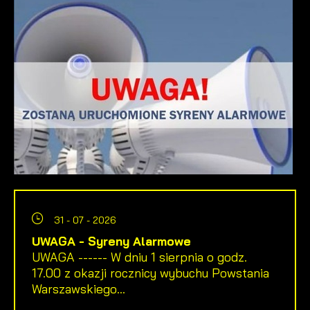
31 - 07 - 2026
UWAGA - Syreny Alarmowe
UWAGA ------ W dniu 1 sierpnia o godz.
17.00 z okazji rocznicy wybuchu Powstania
Warszawskiego...