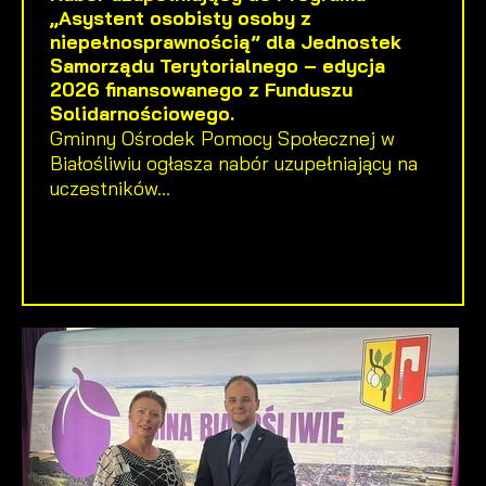
„Asystent osobisty osoby z
niepełnosprawnością” dla Jednostek
Samorządu Terytorialnego – edycja
2026 finansowanego z Funduszu
Solidarnościowego.
Gminny Ośrodek Pomocy Społecznej w
Białośliwiu ogłasza nabór uzupełniający na
uczestników...