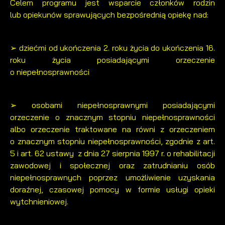
Celem programu jest wsparcie członków rodzin
formie zanonimizowanej. Wyrażenie zgody na analityczne pliki
najciekawsze informacje i aktualności na stronach naszych
lub opiekunów sprawujących bezpośrednią opiekę nad:
cookies gwarantuje dostępność wszystkich funkcjonalności.
partnerów.
Promocyjne pliki cookies służą do prezentowania Ci naszych
Więcej
➢ dziećmi od ukończenia 2. roku życia do ukończenia 16.
komunikatów na podstawie analizy Twoich upodobań oraz
roku życia posiadającymi orzeczenie
Twoich zwyczajów dotyczących przeglądanej witryny
o niepełnosprawności
internetowej. Treści promocyjne mogą pojawić się na
stronach podmiotów trzecich lub firm będących naszymi
partnerami oraz innych dostawców usług. Firmy te działają w
charakterze pośredników prezentujących nasze treści w
➢ osobami niepełnosprawnymi posiadającymi
postaci wiadomości, ofert, komunikatów mediów
orzeczenie o znacznym stopniu niepełnosprawności
społecznościowych.
albo orzeczenie traktowane na równi z orzeczeniem
o znacznym stopniu niepełnosprawności, zgodnie z art.
5 i art. 62 ustawy z dnia 27 sierpnia 1997 r. o rehabilitacji
zawodowej i społecznej oraz zatrudnianiu osób
niepełnosprawnych poprzez umożliwienie uzyskania
doraźnej, czasowej pomocy w formie usługi opieki
wytchnieniowej.