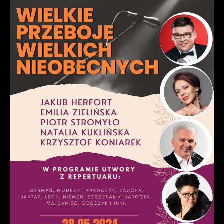
internetowych pod względem ich popularności wśród
Dzięki reklamowym plikom cookies prezentujemy Ci
użytkowników. Zgromadzone informacje są przetwarzane w
najciekawsze informacje i aktualności na stronach naszych
formie zanonimizowanej. Wyrażenie zgody na analityczne pliki
partnerów.
cookies gwarantuje dostępność wszystkich funkcjonalności.
Promocyjne pliki cookies służą do prezentowania Ci naszych
Więcej
komunikatów na podstawie analizy Twoich upodobań oraz
Twoich zwyczajów dotyczących przeglądanej witryny
internetowej. Treści promocyjne mogą pojawić się na
stronach podmiotów trzecich lub firm będących naszymi
partnerami oraz innych dostawców usług. Firmy te działają w
charakterze pośredników prezentujących nasze treści w
postaci wiadomości, ofert, komunikatów mediów
społecznościowych.