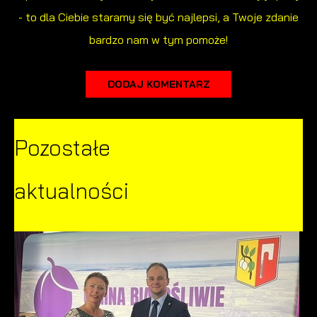
- to dla Ciebie staramy się być najlepsi, a Twoje zdanie
bardzo nam w tym pomoże!
DODAJ KOMENTARZ
Pozostałe
aktualności