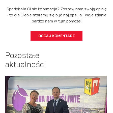
podmiotów trzecich lub firm będących naszymi partnerami
oraz innych dostawców usług. Firmy te działają w charakterze
Spodobała Ci się informacja? Zostaw nam swoją opinię
pośredników prezentujących nasze treści w postaci
- to dla Ciebie staramy się być najlepsi, a Twoje zdanie
wiadomości, ofert, komunikatów mediów społecznościowych.
bardzo nam w tym pomoże!
DODAJ KOMENTARZ
Pozostałe
aktualności