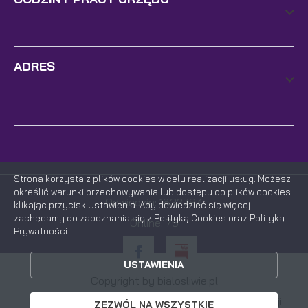
ADRES
Strona korzysta z plików cookies w celu realizacji usług. Możesz
określić warunki przechowywania lub dostępu do plików cookies
Odwiedzin: 1632784
klikając przycisk Ustawienia. Aby dowiedzieć się więcej
zachęcamy do zapoznania się z Polityką Cookies oraz Polityką
Online: 75
Prywatności.
ZAPISZ WYBRANE
USTAWIENIA
ZEZWÓL NA WSZYSTKIE
Copyright by bialosliwie.pl
Powered by
2ClickPortal®
- Portale nowej generacji
ZEZWÓL NA WSZYSTKIE