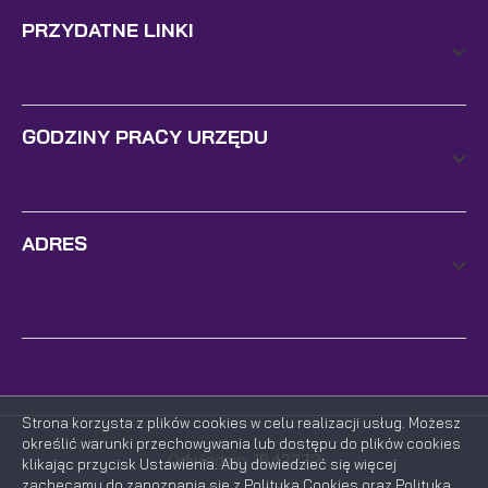
PRZYDATNE LINKI
GODZINY PRACY URZĘDU
ADRES
Strona korzysta z plików cookies w celu realizacji usług. Możesz
określić warunki przechowywania lub dostępu do plików cookies
Odwiedzin: 1642273
klikając przycisk Ustawienia. Aby dowiedzieć się więcej
zachęcamy do zapoznania się z Polityką Cookies oraz Polityką