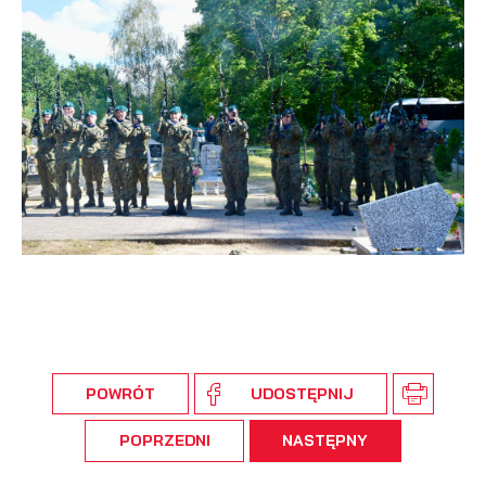
POWRÓT
UDOSTĘPNIJ
POPRZEDNI
NASTĘPNY