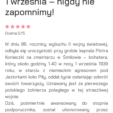
1 września – nigdy nie
Tego typu pliki cookies umożliwiają stronie internetowej
zapamiętanie wprowadzonych przez Ciebie ustawień oraz
zapomnimy!
personalizację określonych funkcjonalności czy
prezentowanych treści.
Dzięki tym plikom cookies możemy zapewnić Ci większy
Więcej
komfort korzystania z funkcjonalności naszej strony poprzez
dopasowanie jej do Twoich indywidualnych preferencji.
Ocena 0/5
Wyrażenie zgody na funkcjonalne i personalizacyjne pliki
Analityczne
cookies gwarantuje dostępność większej ilości funkcji na
W dniu 86. rocznicy wybuchu II wojny światowej,
Analityczne pliki cookies pomagają nam rozwijać się i
stronie.
odbyła się uroczystość przy grobie kaprala Piotra
dostosowywać do Twoich potrzeb.
Konieczki na cmentarzu w Śmiłowie – bohatera,
Cookies analityczne pozwalają na uzyskanie informacji w
Więcej
który około godziny 1.40 w nocy 1 września 1939
zakresie wykorzystywania witryny internetowej, miejsca oraz
roku, w starciu z niemieckim agresorem pod
częstotliwości, z jaką odwiedzane są nasze serwisy www.
Dane pozwalają nam na ocenę naszych serwisów
Jeziorkami koło Piły, oddał życie osłaniając odwrót
Reklamowe
internetowych pod względem ich popularności wśród
swoich towarzyszy. Uznawany jest za pierwszego
Dzięki reklamowym plikom cookies prezentujemy Ci
użytkowników. Zgromadzone informacje są przetwarzane w
polskiego żołnierza poległego w tej straszliwej
najciekawsze informacje i aktualności na stronach naszych
formie zanonimizowanej. Wyrażenie zgody na analityczne pliki
partnerów.
cookies gwarantuje dostępność wszystkich funkcjonalności.
wojnie.
Promocyjne pliki cookies służą do prezentowania Ci naszych
Dziś, pośmiertnie awansowany do stopnia
Więcej
komunikatów na podstawie analizy Twoich upodobań oraz
podporucznika, został uhonorowany przez
Twoich zwyczajów dotyczących przeglądanej witryny