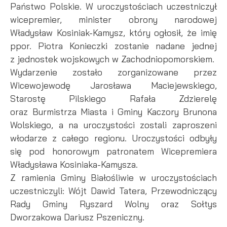
Państwo Polskie. W uroczystościach uczestniczył
internetowej. Treści promocyjne mogą pojawić się na stronach
wicepremier, minister obrony narodowej
podmiotów trzecich lub firm będących naszymi partnerami
oraz innych dostawców usług. Firmy te działają w charakterze
Władysław Kosiniak-Kamysz, który ogłosił, że imię
pośredników prezentujących nasze treści w postaci
ppor. Piotra Konieczki zostanie nadane jednej
wiadomości, ofert, komunikatów mediów społecznościowych.
z jednostek wojskowych w Zachodniopomorskiem.
Wydarzenie zostało zorganizowane przez
Wicewojewodę Jarosława Maciejewskiego,
Starostę Pilskiego Rafała Zdzierelę
oraz Burmistrza Miasta i Gminy Kaczory Brunona
Wolskiego, a na uroczystości zostali zaproszeni
włodarze z całego regionu. Uroczystości odbyły
się pod honorowym patronatem Wicepremiera
Władysława Kosiniaka-Kamysza.
Z ramienia Gminy Białośliwie w uroczystościach
uczestniczyli: Wójt Dawid Tatera, Przewodniczący
Rady Gminy Ryszard Wolny oraz Sołtys
Dworzakowa Dariusz Pszeniczny.