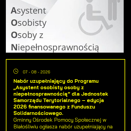
07 - 08 - 2026
Nabór uzupełniający do Programu
„Asystent osobisty osoby z
niepełnosprawnością” dla Jednostek
Samorządu Terytorialnego – edycja
2026 finansowanego z Funduszu
Solidarnościowego.
Gminny Ośrodek Pomocy Społecznej w
Białośliwiu ogłasza nabór uzupełniający na