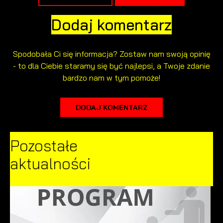
Dodaj komentarz
Spodobała Ci się informacja? Zostaw nam swoją opinię
- to dla Ciebie staramy się być najlepsi, a Twoje zdanie
bardzo nam w tym pomoże!
DODAJ KOMENTARZ
Pozostałe
aktualności