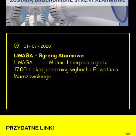
31 - 07 - 2026
UWAGA - Syreny Alarmowe
UWAGA ------ W dniu 1 sierpnia o godz.
17.00 z okazji rocznicy wybuchu Powstania
Warszawskiego...
PRZYDATNE LINKI