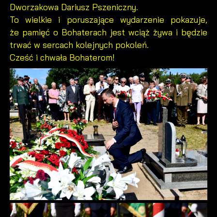
Dworzakowa Dariusz Pszeniczny.
To wielkie i poruszające wydarzenie pokazuje,
że pamięć o Bohaterach jest wciąż żywa i będzie
trwać w sercach kolejnych pokoleń.
Cześć i chwała Bohaterom!