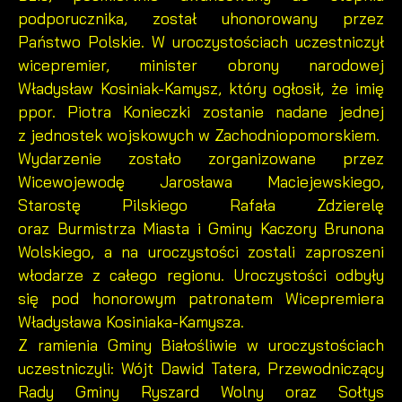
podporucznika, został uhonorowany przez
Twoich zwyczajów dotyczących przeglądanej witryny
internetowej. Treści promocyjne mogą pojawić się na
Państwo Polskie. W uroczystościach uczestniczył
stronach podmiotów trzecich lub firm będących naszymi
wicepremier, minister obrony narodowej
partnerami oraz innych dostawców usług. Firmy te działają w
Władysław Kosiniak-Kamysz, który ogłosił, że imię
charakterze pośredników prezentujących nasze treści w
ppor. Piotra Konieczki zostanie nadane jednej
postaci wiadomości, ofert, komunikatów mediów
społecznościowych.
z jednostek wojskowych w Zachodniopomorskiem.
Wydarzenie zostało zorganizowane przez
Wicewojewodę Jarosława Maciejewskiego,
Starostę Pilskiego Rafała Zdzierelę
oraz Burmistrza Miasta i Gminy Kaczory Brunona
Wolskiego, a na uroczystości zostali zaproszeni
włodarze z całego regionu. Uroczystości odbyły
się pod honorowym patronatem Wicepremiera
Władysława Kosiniaka-Kamysza.
Z ramienia Gminy Białośliwie w uroczystościach
uczestniczyli: Wójt Dawid Tatera, Przewodniczący
Rady Gminy Ryszard Wolny oraz Sołtys