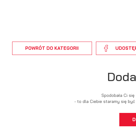
Dz
Wi
fu
pr
gw
A
An
po
Co
Wi
POWRÓT
DO KATEGORII
UDOSTĘ
wi
s
w
pr
R
co
Doda
Dz
ak
Pr
Wi
p
Spodobała Ci się
pr
po
- to dla Ciebie staramy się by
us
p
D