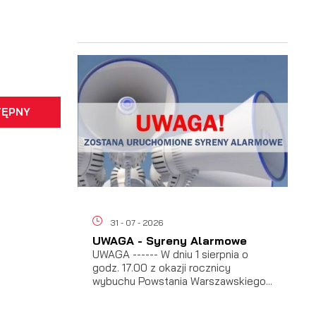
a
TĘPNY
h
31 - 07 - 2026
UWAGA - Syreny Alarmowe
UWAGA ------ W dniu 1 sierpnia o
godz. 17.00 z okazji rocznicy
wybuchu Powstania Warszawskiego...