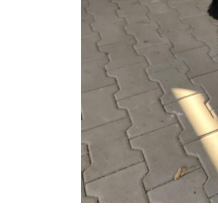
U
S
j
N
Ni
um
Pl
Wi
do
fo
za
F
Te
wp
fu