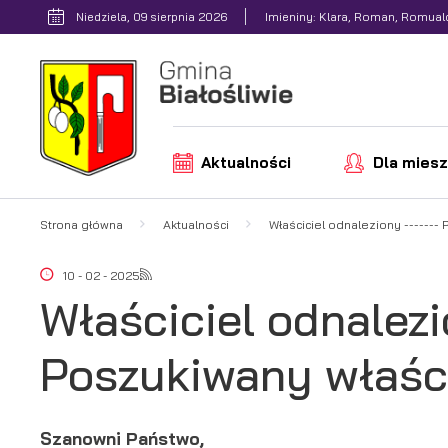
Przejdź do menu.
Przejdź do wyszukiwarki.
Przejdź do treści.
Przejdź do ustawień wielkości czcionki.
Włącz wersję kontrastową strony.
Niedziela, 09 sierpnia 2026
Imieniny: Klara, Roman, Romual
Aktualności
Dla mies
Strona główna
Aktualności
Właściciel odnaleziony -------
10 - 02 - 2025
Właściciel odnalezio
Poszukiwany właści
Szanowni Państwo,