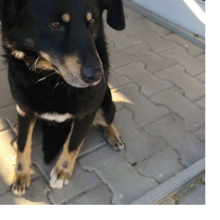
stawienia
zanujemy Twoją prywatność. Możesz zmienić ustawienia cookies lub zaakceptow
e wszystkie. W dowolnym momencie możesz dokonać zmiany swoich ustawień.
iezbędne
ezbędne pliki cookies służą do prawidłowego funkcjonowania strony internetowej
ożliwiają Ci komfortowe korzystanie z oferowanych przez nas usług.
iki cookies odpowiadają na podejmowane przez Ciebie działania w celu m.in.
ęcej
stosowania Twoich ustawień preferencji prywatności, logowania czy wypełniania
rmularzy. Dzięki plikom cookies strona, z której korzystasz, może działać bez
kłóceń.
unkcjonalne i personalizacyjne
go typu pliki cookies umożliwiają stronie internetowej zapamiętanie
rowadzonych przez Ciebie ustawień oraz personalizację określonych
nkcjonalności czy prezentowanych treści.