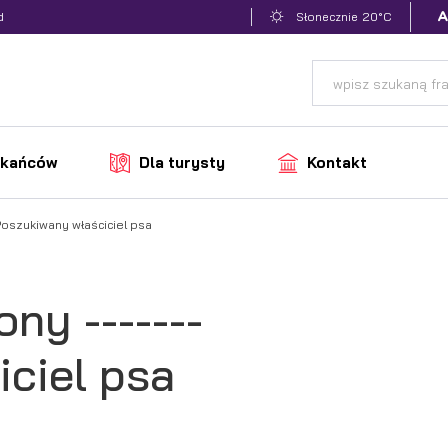
20°C
d
Słonecznie
zkańców
Dla turysty
Kontakt
 Poszukiwany właściciel psa
ny -------
ciel psa