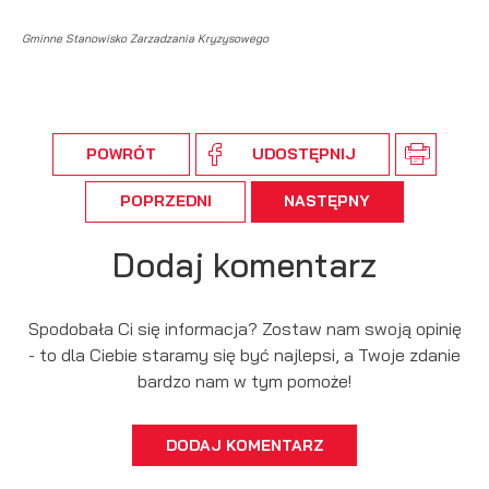
podmiotów trzecich lub firm będących naszymi partnerami
oraz innych dostawców usług. Firmy te działają w charakterze
Gminne Stanowisko Zarzadzania Kryzysowego
pośredników prezentujących nasze treści w postaci
wiadomości, ofert, komunikatów mediów społecznościowych.
POWRÓT
UDOSTĘPNIJ
POPRZEDNI
NASTĘPNY
Dodaj komentarz
Spodobała Ci się informacja? Zostaw nam swoją opinię
- to dla Ciebie staramy się być najlepsi, a Twoje zdanie
bardzo nam w tym pomoże!
DODAJ KOMENTARZ