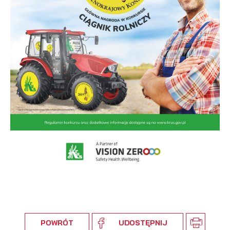
podmiotów trzecich lub firm będących naszymi partnerami
oraz innych dostawców usług. Firmy te działają w charakterze
pośredników prezentujących nasze treści w postaci
wiadomości, ofert, komunikatów mediów społecznościowych.
POWRÓT
UDOSTĘPNIJ