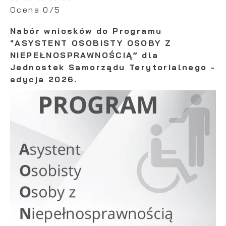
Ocena 0/5
Twoich zwyczajów dotyczących przeglądanej witry
internetowej. Treści promocyjne mogą pojawić się 
Nabór wniosków do Programu
stronach podmiotów trzecich lub firm będących n
partnerami oraz innych dostawców usług. Firmy te
"ASYSTENT OSOBISTY OSOBY Z
charakterze pośredników prezentujących nasze tr
NIEPEŁNOSPRAWNOŚCIĄ” dla
postaci wiadomości, ofert, komunikatów mediów
Jednostek Samorządu Terytorialnego -
społecznościowych.
edycja 2026.