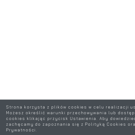
Strona korzysta z plików cookies w celu realizacji u
Możesz określić warunki przechowywania lub dostęp
cookies klikając przycisk Ustawienia. Aby dowiedzie
ZAPISZ WYBRANE
zachęcamy do zapoznania się z Polityką Cookies ora
Prywatności.
ZEZWÓL NA WSZYSTKIE