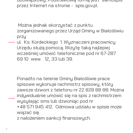
podmiotów trzecich lub firm będących naszymi partnerami
przez Internet na stronie - spis.gov.pl
oraz innych dostawców usług. Firmy te działają w charakterze
pośredników prezentujących nasze treści w postaci
wiadomości, ofert, komunikatów mediów społecznościowych.
Można jednak skorzystać z punktu
zorganizowanego przez Urząd Gminy w Białośliwiu
przy
ul. Ks. Kordeckiego 1. Wyznaczeni pracownicy
Urzędu służą pomocą. Wizytę taką najlepiej
wcześniej umówić telefonicznie pod nr 67-287
69 10 wew. 12, 33 lub 39.
Ponadto na terenie Gminy Białośliwie prace
spisowe wykonuje rachmistrz spisowy, który
zawsze dzwoni z telefonu nr 22 828 88 88. Można
indywidualnie umówić się na spis z rachmistrzem
wysyłając sms lub dzwoniąc pod nr
+48 571 945 412. Odmowa udziału w spisie może
wiązać się
z nałożeniem sankcji finansowych.