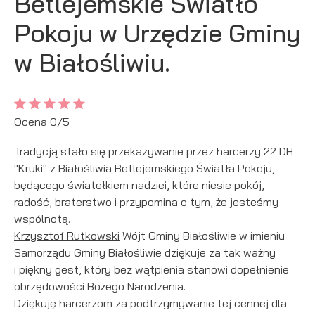
Betlejemskie Światło
personalizację określonych funkcjonalności czy
Pokoju w Urzędzie Gminy
prezentowanych treści.
Dzięki tym plikom cookies możemy zapewnić Ci większy
Więcej
w Białośliwiu.
komfort korzystania z funkcjonalności naszej strony poprzez
dopasowanie jej do Twoich indywidualnych preferencji.
Wyrażenie zgody na funkcjonalne i personalizacyjne pliki
Analityczne
cookies gwarantuje dostępność większej ilości funkcji na
Analityczne pliki cookies pomagają nam rozwijać się i
stronie.
Ocena 0/5
dostosowywać do Twoich potrzeb.
Cookies analityczne pozwalają na uzyskanie informacji w
Tradycją stało się przekazywanie przez harcerzy 22 DH
Więcej
zakresie wykorzystywania witryny internetowej, miejsca oraz
"Kruki" z Białośliwia Betlejemskiego Światła Pokoju,
częstotliwości, z jaką odwiedzane są nasze serwisy www.
będącego światełkiem nadziei, które niesie pokój,
Dane pozwalają nam na ocenę naszych serwisów
Reklamowe
radość, braterstwo i przypomina o tym, że jesteśmy
internetowych pod względem ich popularności wśród
wspólnotą.
Dzięki reklamowym plikom cookies prezentujemy Ci
użytkowników. Zgromadzone informacje są przetwarzane w
Krzysztof Rutkowski
Wójt Gminy Białośliwie w imieniu
najciekawsze informacje i aktualności na stronach naszych
formie zanonimizowanej. Wyrażenie zgody na analityczne pliki
partnerów.
cookies gwarantuje dostępność wszystkich funkcjonalności.
Samorządu Gminy Białośliwie dziękuje za tak ważny
Promocyjne pliki cookies służą do prezentowania Ci naszych
i piękny gest, który bez wątpienia stanowi dopełnienie
Więcej
komunikatów na podstawie analizy Twoich upodobań oraz
obrzędowości Bożego Narodzenia.
Twoich zwyczajów dotyczących przeglądanej witryny
Dziękuję harcerzom za podtrzymywanie tej cennej dla
internetowej. Treści promocyjne mogą pojawić się na stronach