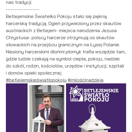
nas tradycji.
podmiotów trzecich lub firm będących naszymi partnerami
-------------------
oraz innych dostawców usług. Firmy te działają w charakterze
Betlejemskie Światełko Pokoju stało się piękną
pośredników prezentujących nasze treści w postaci
wiadomości, ofert, komunikatów mediów społecznościowych.
harcerską tradycją. Ogień przywieziony przez skautów
austriackich z Betlejem- miejsca narodzenia Jezusa
Chrystusa- polscy harcerze otrzymują os skautów
słowackich na przejściu granicznym na Łysej Polanie.
Niesiony harcerskimi dłońmi płomyk trafia wszędzie tam,
gdzie ludzie czekają na symbol ciepła, pokoju, nadziei:
do szkół, rodzin, kościołów, urzędów i instytucji, szpitali
i domów opieki społecznej.
#betlejemskieświatłopokoju
#milośćinadzieja