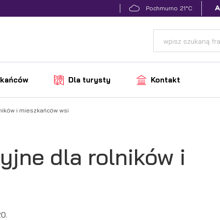
21°C
Pochmurno
zkańców
Dla turysty
Kontakt
lników i mieszkańców wsi
jne dla rolników i
0.