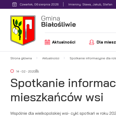
Przejdź do menu.
Przejdź do wyszukiwarki.
Przejdź do treści.
Przejdź do ustawień wielkości czcionki.
Włącz wersję kontrastową strony.
Czwartek, 06 sierpnia 2026
Imieniny: Sława, Jakub, Stefan
Aktualności
Dla mies
Strona główna
Aktualności
Spotkanie informacyjne dla ro
14 - 02 - 2020
Spotkanie informacy
mieszkańców wsi
Wspólnie dla wielkopolskiej wsi- cykl spotkań w roku 202