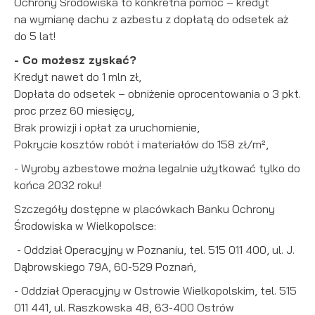
Ochrony Środowiska to konkretna pomoc – kredyt
podmiotów trzecich lub firm będących naszymi partnerami
na wymianę dachu z azbestu z dopłatą do odsetek aż
oraz innych dostawców usług. Firmy te działają w charakterze
do 5 lat!
pośredników prezentujących nasze treści w postaci
wiadomości, ofert, komunikatów mediów społecznościowych.
- Co możesz zyskać?
Kredyt nawet do 1 mln zł,
Dopłata do odsetek – obniżenie oprocentowania o 3 pkt.
proc przez 60 miesięcy,
Brak prowizji i opłat za uruchomienie,
Pokrycie kosztów robót i materiałów do 158 zł/m²,
- Wyroby azbestowe można legalnie użytkować tylko do
końca 2032 roku!
Szczegóły dostępne w placówkach Banku Ochrony
Środowiska w Wielkopolsce:
- Oddział Operacyjny w Poznaniu, tel. 515 011 400, ul. J.
Dąbrowskiego 79A, 60-529 Poznań,
- Oddział Operacyjny w Ostrowie Wielkopolskim, tel. 515
011 441, ul. Raszkowska 48, 63-400 Ostrów