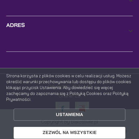
ADRES
Strona korzysta z plików cookies w celu realizacji usług. Możesz
określić warunki przechowywania lub dostępu do plików cookies
Odwiedzin: 1642442
klikając przycisk Ustawienia. Aby dowiedzieć się więcej
zachęcamy do zapoznania się z Polityką Cookies oraz Polityką
Online: 23
Prywatności.
ZAPISZ WYBRANE
USTAWIENIA
ZEZWÓL NA WSZYSTKIE
Copyright by bialosliwie.pl
Powered by
2ClickPortal®
- Portale nowej generacji
ZEZWÓL NA WSZYSTKIE