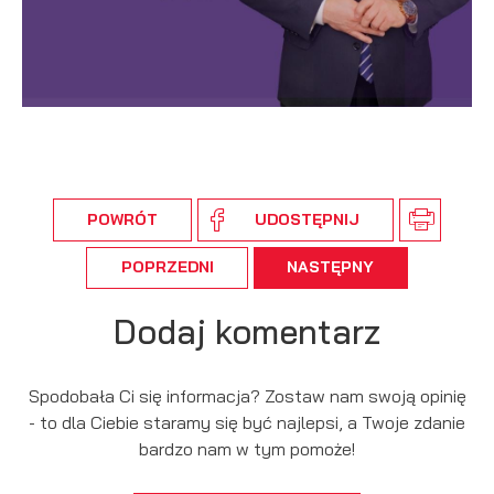
podmiotów trzecich lub firm będących naszymi partnerami
oraz innych dostawców usług. Firmy te działają w charakterze
pośredników prezentujących nasze treści w postaci
wiadomości, ofert, komunikatów mediów społecznościowych.
POWRÓT
UDOSTĘPNIJ
POPRZEDNI
NASTĘPNY
Dodaj komentarz
Spodobała Ci się informacja? Zostaw nam swoją opinię
- to dla Ciebie staramy się być najlepsi, a Twoje zdanie
bardzo nam w tym pomoże!