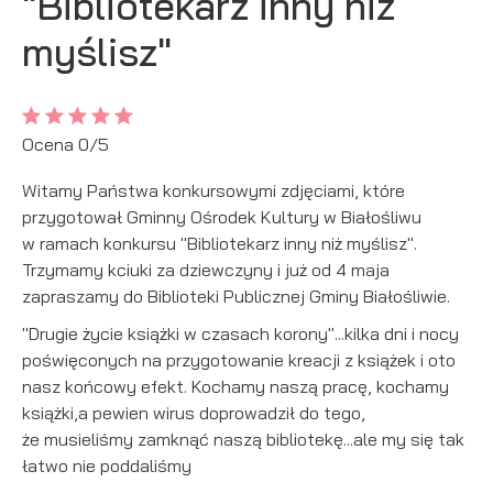
"Bibliotekarz inny niż
personalizację określonych funkcjonalności czy
myślisz"
prezentowanych treści.
Dzięki tym plikom cookies możemy zapewnić Ci większy
Więcej
komfort korzystania z funkcjonalności naszej strony poprzez
dopasowanie jej do Twoich indywidualnych preferencji.
Wyrażenie zgody na funkcjonalne i personalizacyjne pliki
Ocena 0/5
Analityczne
cookies gwarantuje dostępność większej ilości funkcji na
Analityczne pliki cookies pomagają nam rozwijać się i
stronie.
Witamy Państwa konkursowymi zdjęciami, które
dostosowywać do Twoich potrzeb.
przygotował Gminny Ośrodek Kultury w Białośliwu
Cookies analityczne pozwalają na uzyskanie informacji w
w ramach konkursu "Bibliotekarz inny niż myślisz".
Więcej
zakresie wykorzystywania witryny internetowej, miejsca oraz
Trzymamy kciuki za dziewczyny i już od 4 maja
częstotliwości, z jaką odwiedzane są nasze serwisy www.
zapraszamy do Biblioteki Publicznej Gminy Białośliwie.
Dane pozwalają nam na ocenę naszych serwisów
Reklamowe
internetowych pod względem ich popularności wśród
"Drugie życie książki w czasach korony"...kilka dni i nocy
Dzięki reklamowym plikom cookies prezentujemy Ci
użytkowników. Zgromadzone informacje są przetwarzane w
poświęconych na przygotowanie kreacji z książek i oto
najciekawsze informacje i aktualności na stronach naszych
formie zanonimizowanej. Wyrażenie zgody na analityczne pliki
nasz końcowy efekt. Kochamy naszą pracę, kochamy
partnerów.
cookies gwarantuje dostępność wszystkich funkcjonalności.
książki,a pewien wirus doprowadził do tego,
Promocyjne pliki cookies służą do prezentowania Ci naszych
Więcej
że musieliśmy zamknąć naszą bibliotekę...ale my się tak
komunikatów na podstawie analizy Twoich upodobań oraz
łatwo nie poddaliśmy
Twoich zwyczajów dotyczących przeglądanej witryny
internetowej. Treści promocyjne mogą pojawić się na stronach