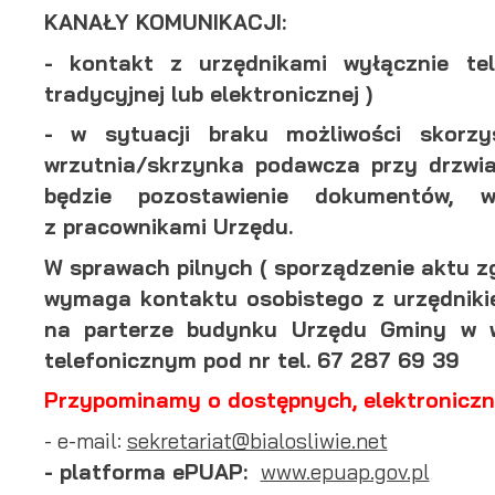
KANAŁY KOMUNIKACJI:
- kontakt z urzędnikami wyłącznie te
tradycyjnej lub elektronicznej )
- w sytuacji braku możliwości skorz
wrzutnia/skrzynka podawcza przy drzwia
będzie pozostawienie dokumentów, w
z pracownikami Urzędu.
W sprawach pilnych ( sporządzenie aktu z
wymaga kontaktu osobistego z urzędniki
na parterze budynku Urzędu Gminy w 
telefonicznym pod nr tel. 67 287 69 39
Przypominamy o dostępnych, elektroniczn
U
- e-mail:
sekretariat@bialosliwie.net
-
platforma ePUAP:
www.epuap.gov.pl
S
j