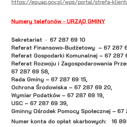
https://epuap.gov.pl/wps/portal/strefa-klien
N
Numery telefonów - URZĄD GMINY
Ni
um
Pl
Wi
Sekretariat
-
67 287 69 10
do
fo
Referat Finansowo-Budżetowy – 67 287 6
za
Referat Gospodarki Komunalnej – 67 287 69
F
Referat Rozwoju i Zagospodarowania Przes
Te
wp
67 287 69 58,
fu
Rada Gminy – 67 287 69 15,
Dz
Wi
fu
Ochrona Środowiska – 67 287 69 20,
pr
gw
Wymiar Podatków – 67 287 69 19,
A
USC – 67 287 69 39,
An
Gminny Ośrodek Pomocy Społecznej –
67 
po
Co
Wi
Numer konta do opłat skarbowych: 16 8
wi
s