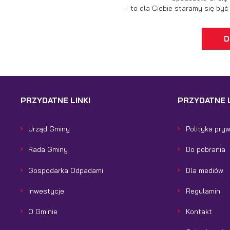
- to dla Ciebie staramy się by
D
PRZYDATNE LINKI
PRZYDATNE L
Urząd Gminy
Polityka pry
Rada Gminy
Do pobrania
Gospodarka Odpadami
Dla mediów
Inwestycje
Regulamin
O Gminie
Kontakt