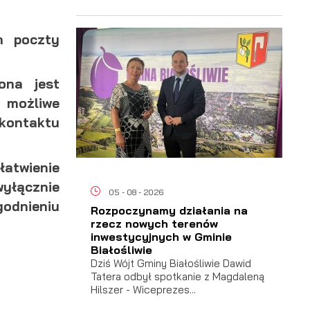
m poczty
ona jest
j możliwe
kontaktu
ałatwienie
wyłącznie
05 - 08 - 2026
odnieniu
Rozpoczynamy działania na
rzecz nowych terenów
inwestycyjnych w Gminie
Białośliwie
Dziś Wójt Gminy Białośliwie Dawid
Tatera odbył spotkanie z Magdaleną
Hilszer - Wiceprezes...
ać