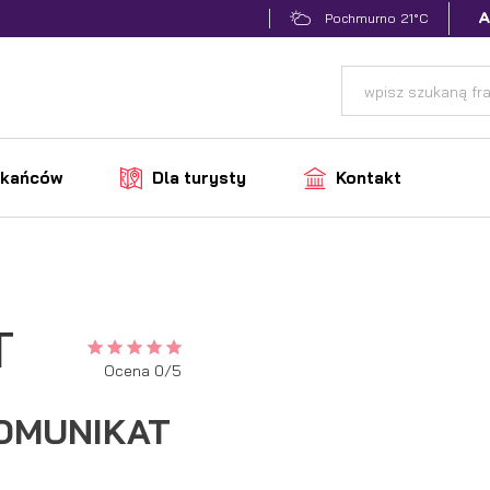
21°C
Pochmurno
zkańców
Dla turysty
Kontakt
T
Ocena 0/5
OMUNIKAT