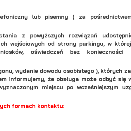
lefoniczny lub pisemny ( za pośrednictwe
ystania z powyższych rozwiązań udostępni
ch wejściowych od strony parkingu, w które
niosków, oświadczeń bez konieczności 
gonu, wydanie dowodu osobistego )
, których z
em informujemy, że obsługa może odbyć się 
wyznaczonym miejscu po wcześniejszym uzg
ych formach kontaktu:
stawienia
zanujemy Twoją prywatność. Możesz zmienić ustawienia cookies lub zaakceptow
e wszystkie. W dowolnym momencie możesz dokonać zmiany swoich ustawień.